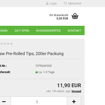
Login
Merkzettel
Ihr Warenkorb
0,00 EUR
INGEN
24/7 OPEN
WISSENSWERTES
KONTAKT
aw Pre-Rolled Tips, 200er Packung
t.Nr.:
TIPRAW005
eferzeit:
ca. 1-3 Tage
11,90 EUR
inkl. 19% MwSt. zzgl.
Versand