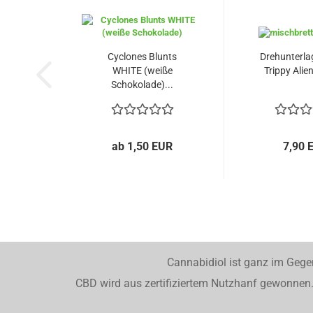
Cyclones Blunts
Drehunterlag
WHITE (weiße
Trippy Alien
Schokolade)...
ab 1,50 EUR
7,90 
Cannabidiol ist ganz im Gege
CBD wird aus zertifiziertem Nutzhanf gewonnen. 