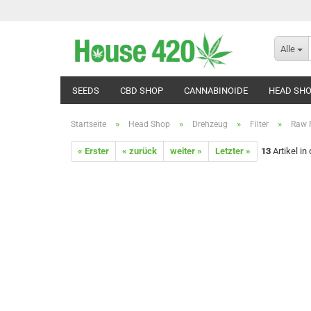
Alle
SEEDS
CBD SHOP
CANNABINOIDE
HEAD SH
»
»
»
»
Startseite
Head Shop
Drehzeug
Filter
Raw P
« Erster
« zurück
weiter »
Letzter »
13
Artikel in