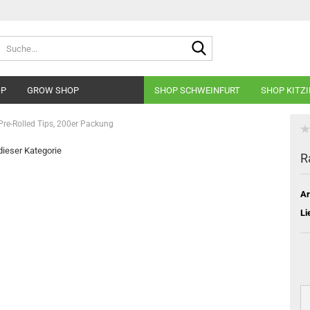
Suche...
OP
GROW SHOP
SHOP SCHWEINFURT
SHOP KITZ
re-Rolled Tips, 200er Packung
 dieser Kategorie
R
Ar
Li