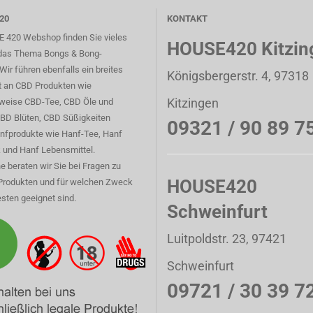
20
KONTAKT
 420 Webshop finden Sie vieles
HOUSE420 Kitzin
das Thema Bongs & Bong-
Wir führen ebenfalls ein breites
Königsbergerstr. 4, 97318
t an CBD Produkten wie
Kitzingen
sweise CBD-Tee, CBD Öle und
CBD Blüten, CBD Süßigkeiten
09321 / 90 89 7
nfprodukte wie Hanf-Tee, Hanf
 und Hanf Lebensmittel.
e beraten wir Sie bei Fragen zu
HOUSE420
Produkten und für welchen Zweck
sten geeignet sind.
Schweinfurt
Luitpoldstr. 23, 97421
Schweinfurt
09721 / 30 39 7