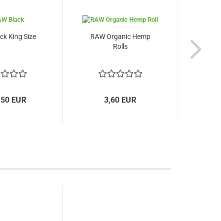
k King Size
RAW Organic Hemp
RAW A
Rolls
,50 EUR
3,60 EUR
a