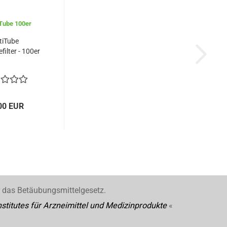
tiTube
filter - 100er
00 EUR
r das Betäubungsmittelgesetz.
stitutes für Arzneimittel und Medizinprodukte
«