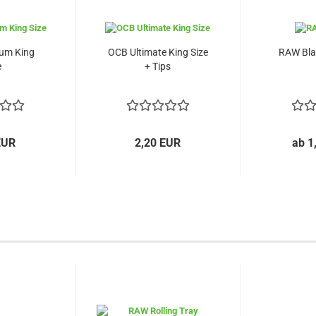
um King
OCB Ultimate King Size
RAW Blac
e
+ Tips
EUR
2,20 EUR
ab 1