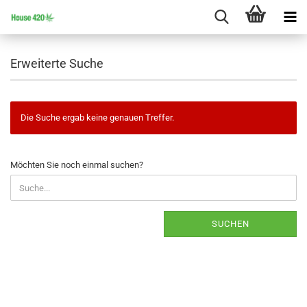
Erweiterte Suche
Die Suche ergab keine genauen Treffer.
MÖCHTEN
Möchten Sie noch einmal suchen?
SIE
NOCH
EINMAL
SUCHEN?
SUCHEN