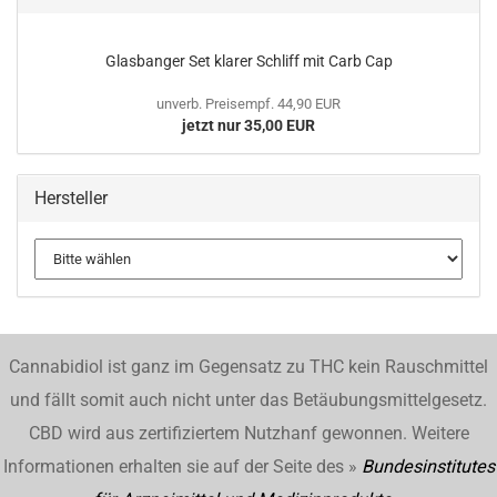
Glasbanger Set klarer Schliff mit Carb Cap
unverb. Preisempf. 44,90 EUR
jetzt nur 35,00 EUR
Hersteller
Cannabidiol ist ganz im Gegensatz zu THC kein Rauschmittel
und fällt somit auch nicht unter das Betäubungsmittelgesetz.
CBD wird aus zertifiziertem Nutzhanf gewonnen. Weitere
Informationen erhalten sie auf der Seite des »
Bundesinstitutes