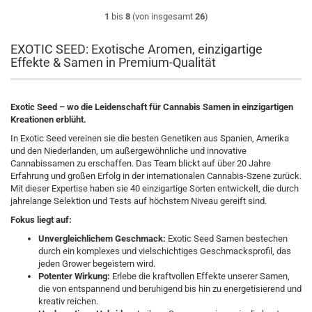
1
bis
8
(von insgesamt
26
)
EXOTIC SEED: Exotische Aromen, einzigartige
Effekte & Samen in Premium-Qualität
Exotic Seed – wo die Leidenschaft für Cannabis Samen in einzigartigen
Kreationen erblüht.
In Exotic Seed vereinen sie die besten Genetiken aus Spanien, Amerika
und den Niederlanden, um außergewöhnliche und innovative
Cannabissamen zu erschaffen. Das Team blickt auf über 20 Jahre
Erfahrung und großen Erfolg in der internationalen Cannabis-Szene zurück.
Mit dieser Expertise haben sie 40 einzigartige Sorten entwickelt, die durch
jahrelange Selektion und Tests auf höchstem Niveau gereift sind.
Fokus liegt auf:
Unvergleichlichem Geschmack:
Exotic Seed Samen bestechen
durch ein komplexes und vielschichtiges Geschmacksprofil, das
jeden Grower begeistern wird.
Potenter Wirkung:
Erlebe die kraftvollen Effekte unserer Samen,
die von entspannend und beruhigend bis hin zu energetisierend und
kreativ reichen.