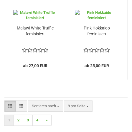
Malawi White Truffle
Pink Hokkaido
feminisiert
feminisiert
ab 27,00 EUR
ab 25,00 EUR
Sortieren nach
pro Seite
Sortieren nach
8 pro Seite
1
2
3
4
»