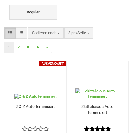
Regular
Sortieren nach
pro Seite
Sortieren nach
8 pro Seite
1
2
3
4
»
AUSVERKAUFT
Z & Z Auto feminisiert
Zkittalicious Auto
feminisiert