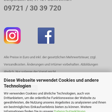
09721 / 30 39 720
Alle Preise in Euro und inkl. der gesetzlichen Mehrwertsteuer, zzgl.
Versandkosten. Änderungen und Irrtümer vorbehalten. Abbildungen
ähnlich. Nur solange der Vorrat reicht.
Diese Webseite verwendet Cookies und andere
Technologien
Vertrag widerrufen
Wir verwenden Cookies und ähnliche Technologien, auch von
Drittanbietern, um die ordentliche Funktionsweise der Website zu
Webshop erstellen
mit Gambio.de © 2026
gewährleisten, die Nutzung unseres Angebotes zu analysieren und Ihnen
ein bestmögliches Einkaufserlebnis bieten zu können. Weitere
Ausgewählte Top-Bewertungen für https://www.house420.de
Informationen finden Sie in unserer
Datenschutzerklärung
.