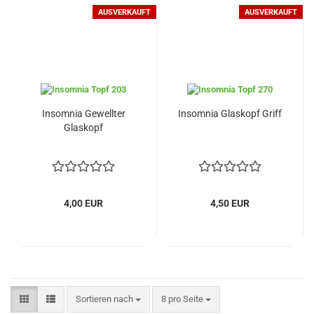
AUSVERKAUFT
AUSVERKAUFT
Insomnia Gewellter
Insomnia Glaskopf Griff
Glaskopf
4,00 EUR
4,50 EUR
Sortieren nach
pro Seite
Sortieren nach
8 pro Seite