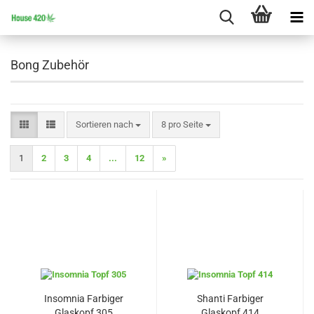
Bong Zubehör
Sortieren nach
pro Seite
Sortieren nach
8 pro Seite
1
2
3
4
...
12
»
Insomnia Farbiger
Shanti Farbiger
Glaskopf 305
Glaskopf 414