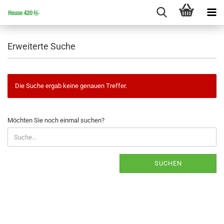
Erweiterte Suche
Die Suche ergab keine genauen Treffer.
MÖCHTEN
Möchten Sie noch einmal suchen?
SIE
NOCH
EINMAL
SUCHEN?
SUCHEN