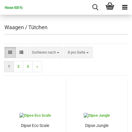
Waagen / Tütchen
Sortieren nach
pro Seite
Sortieren nach
8 pro Seite
1
2
3
»
Dipse Eco Scale
Dipse Jungle