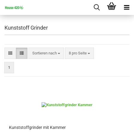
Kunststoff Grinder
Sortieren nach
pro Seite
Sortieren nach
8 pro Seite
1
Kunststoffgrinder mit Kammer