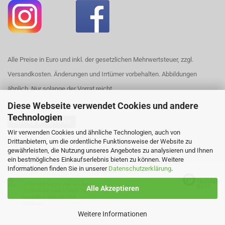
Alle Preise in Euro und inkl. der gesetzlichen Mehrwertsteuer, zzgl.
Versandkosten. Änderungen und Irrtümer vorbehalten. Abbildungen
ähnlich. Nur solange der Vorrat reicht.
Diese Webseite verwendet Cookies und andere
Technologien
Vertrag widerrufen
Wir verwenden Cookies und ähnliche Technologien, auch von
Drittanbietern, um die ordentliche Funktionsweise der Website zu
Webshop erstellen
mit Gambio.de © 2026
gewährleisten, die Nutzung unseres Angebotes zu analysieren und Ihnen
ein bestmögliches Einkaufserlebnis bieten zu können. Weitere
Ausgewählte Top-Bewertungen für https://www.house420.de
Informationen finden Sie in unserer
Datenschutzerklärung
.
29.07.26
▼
Hi,ihr seit super, nur ich bin
Alle Akzeptieren
zu doof ein paar sheets zu
bestellen, liebe Grüße
Matthias
Weitere Informationen