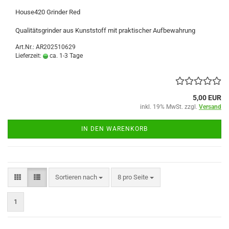
House420 Grinder Red
Qualitätsgrinder aus Kunststoff mit praktischer Aufbewahrung
Art.Nr.: AR202510629
Lieferzeit:
ca. 1-3 Tage
5,00 EUR
inkl. 19% MwSt. zzgl.
Versand
IN DEN WARENKORB
Sortieren nach
pro Seite
Sortieren nach
8 pro Seite
1