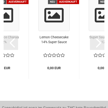
NEU
AUSVERKAUFT
NEU
AUSVERKAUFT
NEU
Sauce Charas
Lemon Cheesecake
Super Sauce
12%
14% Super Sauce
12%
,00 EUR
0,00 EUR
0,00 E
Cannabidiol ist ganz im Gegensatz zu THC kein Rauschmittel