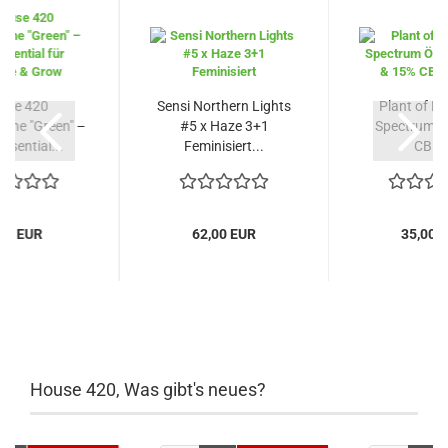
use 420
Sensi Northern Lights
Plant of Lif
che "Green" –
#5 x Haze 3+1
Spectrum Ö
Essential...
Feminisiert...
CBD..
,90 EUR
62,00 EUR
35,00 
House 420, Was gibt's neues?