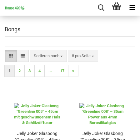
Bongs
Sortieren nach
pro Seite
Sortieren nach
8 pro Seite
1
2
3
4
...
17
»
Jelly Joker Glasbong
Jelly Joker Glasbong
"Greenline 005" – 45cm
"Greenline 008" – 35cm