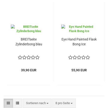
BREITseite
Eye Hand Painted Flask
Zylinderbong blau
Bong Ice
39,90 EUR
55,90 EUR
Sortieren nach
pro Seite
Sortieren nach
8 pro Seite