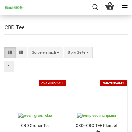
CBD Tee
Sortieren nach
pro Seite
Sortieren nach
8 pro Seite
1
AUSVERKAUFT
AUSVERKAUFT
CBD Grüner Tee
CBD+CBG TEE Plant of
Life