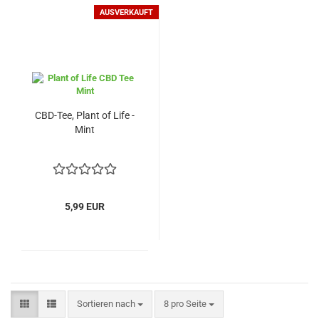
AUSVERKAUFT
CBD-Tee, Plant of Life -
Mint
5,99 EUR
Sortieren nach
pro Seite
Sortieren nach
8 pro Seite