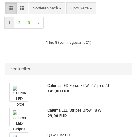
Sortieren nach
pro Seite
Sortieren nach
8 pro Seite
1
2
3
»
1
bis
8
(von insgesamt
21
)
Bestseller
Caluma LED Force 75 W, 2.7 μmol/J
149,00 EUR
Caluma LED Stripes Grow 18 W
29,90 EUR
Q1W DIM EU