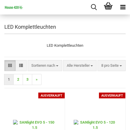
LED Komplettleuchten
LED Komplettleuchten
Sortieren nach
pro Seite
Sortieren nach
Alle Hersteller
8 pro Seite
1
2
3
»
AUSVERKAUFT
AUSVERKAUFT