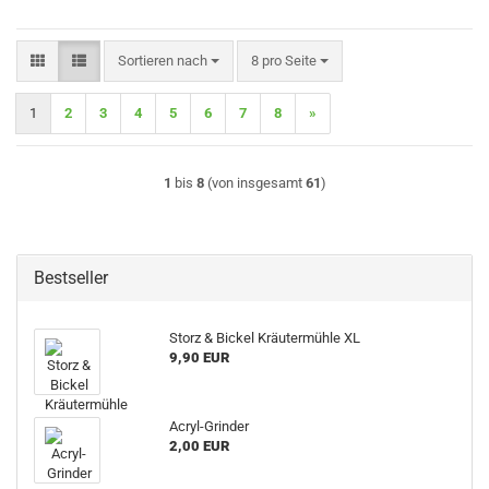
Sortieren nach
pro Seite
Sortieren nach
8 pro Seite
1
2
3
4
5
6
7
8
»
1
bis
8
(von insgesamt
61
)
Bestseller
Storz & Bickel Kräutermühle XL
9,90 EUR
Acryl-Grinder
2,00 EUR