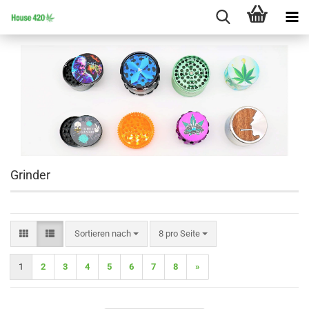
Grinder
Sortieren nach
pro Seite
Sortieren nach
8 pro Seite
1
2
3
4
5
6
7
8
»