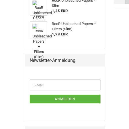
RooR Unbleached Papers -
Slim
1,25 EUR
RooR Unbleached Papers +
Filters (Slim)
1,99 EUR
Newsletter-Anmeldung
WEITER
E-
ZUR
Mail
NEWSLETTER-
ANMELDUNG
ANMELDEN