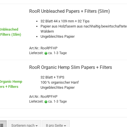
RooR Unbleached Papers + Filters (Slim)
32 Blatt 44 x 109 mm + 32 Tips
Papier aus Holzfasern aus nachhaltig bewirtschaftete
Wäldern
Ungebleichtes Papier
Art.Nr.: RooRPFHP
Lieferzeit:
ca. 1-3 Tage
RooR Organic Hemp Slim Papers + Filters
32 Blatt + TIPS
100 % organischer Hanf
Ungebleichtes Papier
Art.Nr.: RooRPFHP
Lieferzeit:
ca. 1-3 Tage
Sortieren nach
pro Seite
Sortieren nach
8 pro Seite