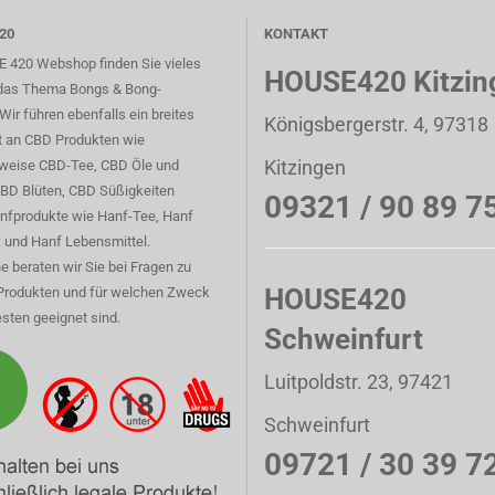
20
KONTAKT
 420 Webshop finden Sie vieles
HOUSE420 Kitzin
das Thema Bongs & Bong-
Wir führen ebenfalls ein breites
Königsbergerstr. 4, 97318
t an CBD Produkten wie
Kitzingen
sweise CBD-Tee, CBD Öle und
CBD Blüten, CBD Süßigkeiten
09321 / 90 89 7
nfprodukte wie Hanf-Tee, Hanf
 und Hanf Lebensmittel.
e beraten wir Sie bei Fragen zu
HOUSE420
Produkten und für welchen Zweck
sten geeignet sind.
Schweinfurt
Luitpoldstr. 23, 97421
Schweinfurt
09721 / 30 39 7