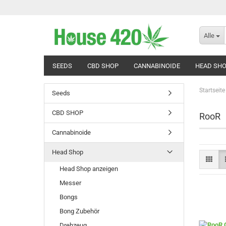
Alle
SEEDS
CBD SHOP
CANNABINOIDE
HEAD SH
Startseite
Seeds
CBD SHOP
RooR
Cannabinoide
Head Shop
Head Shop anzeigen
Messer
Bongs
Bong Zubehör
Drehzeug