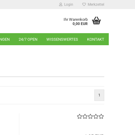
Login
Merkzettel
Ihr Warenkorb
0,00 EUR
INGEN
24/7 OPEN
WISSENSWERTES
KONTAKT
1