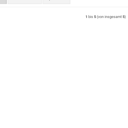
1
bis
5
(von insgesamt
5
)