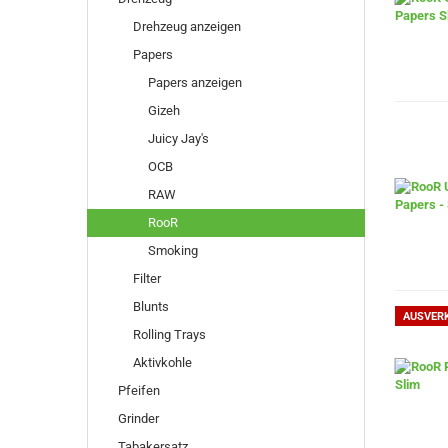
Drehzeug anzeigen
Papers
Papers anzeigen
Gizeh
Juicy Jay's
OCB
RAW
RooR
Smoking
Filter
Blunts
AUSVER
Rolling Trays
Aktivkohle
Pfeifen
Grinder
Tabakersatz