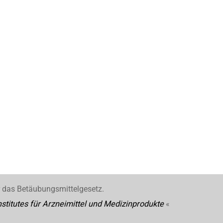
r das Betäubungsmittelgesetz.
stitutes für Arzneimittel und Medizinprodukte
«