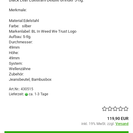
Black Leaf Edelstahl Deluxe Grinder 5-tlg.
Merkmale:
Material:Edelstahl
Farbe: silber
Markenlabel: BL In Weed We Trust Logo
Aufbau: 5-tlg.
Durchmesser:
49mm
Höhe:
49mm
System:
Wellenzähne
Zubehör:
Jeansbeutel, Bambusbox
Art.Nr.: 430515
Lieferzeit:
ca. 1-3 Tage
119,90 EUR
inkl. 19% MwSt. zzgl.
Versand