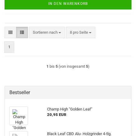
IN DEN WARENKORB
Sortieren nach
pro Seite
Sortieren nach
8 pro Seite
1
1
bis
5
(von insgesamt
5
)
Bestseller
Champ High "Golden Leaf"
20,95 EUR
Black Leaf CBD Alu- Holzgrinder 4-tlg.