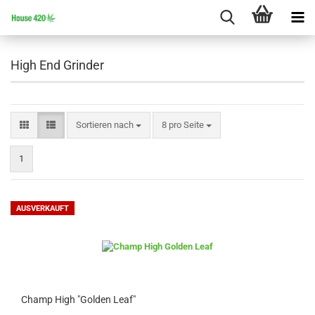
High End Grinder
Sortieren nach
pro Seite
Sortieren nach
8 pro Seite
1
AUSVERKAUFT
Champ High "Golden Leaf"