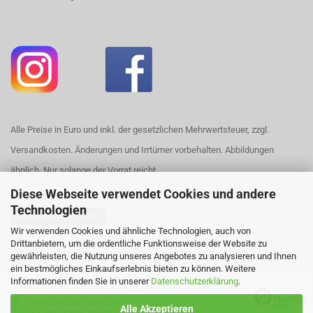
Alle Preise in Euro und inkl. der gesetzlichen Mehrwertsteuer, zzgl.
Versandkosten. Änderungen und Irrtümer vorbehalten. Abbildungen
ähnlich. Nur solange der Vorrat reicht.
Diese Webseite verwendet Cookies und andere
Technologien
Vertrag widerrufen
Wir verwenden Cookies und ähnliche Technologien, auch von
Drittanbietern, um die ordentliche Funktionsweise der Website zu
Webshop erstellen
mit Gambio.de © 2026
gewährleisten, die Nutzung unseres Angebotes zu analysieren und Ihnen
ein bestmögliches Einkaufserlebnis bieten zu können. Weitere
Ausgewählte Top-Bewertungen für https://www.house420.de
Informationen finden Sie in unserer
Datenschutzerklärung
.
29.07.26
▼
Hi,ihr seit super, nur ich bin
Alle Akzeptieren
zu doof ein paar sheets zu