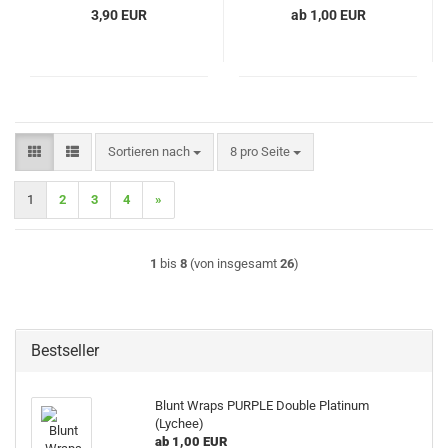
3,90 EUR
ab 1,00 EUR
Sortieren nach
pro Seite
Sortieren nach
8 pro Seite
1
2
3
4
»
1
bis
8
(von insgesamt
26
)
Bestseller
Blunt Wraps PURPLE Double Platinum
(Lychee)
ab 1,00 EUR