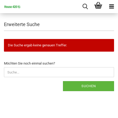
Erweiterte Suche
Die Suche ergab keine genauen Treffer.
MÖCHTEN
Möchten Sie noch einmal suchen?
SIE
NOCH
EINMAL
SUCHEN?
SUCHEN