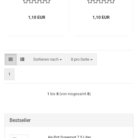
1,10 EUR
1,10 EUR
Sortieren nach
pro Seite
Sortieren nach
8 pro Seite
1
1
bis
8
(von insgesamt
8
)
Bestseller
Air-Pot Superoot 7,5 Liter