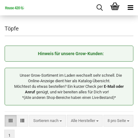
Töpfe
Hinweis für unsere Grow-Kunden:
Unser Grow-Sortiment im Laden wechselt sehr schnell. Die
Online-Anzeige dient hier als Katalog-Übersicht.
Möchtest du etwas bestellen? Ein kurzer Check per
E-Mail oder
Anruf
genügt, und wir bereiten alles für Dich vor!
*(Alle anderen Shop-Bereiche haben einen Live-Bestand)*
Sortieren nach
pro Seite
Sortieren nach
Alle Hersteller
8 pro Seite
1