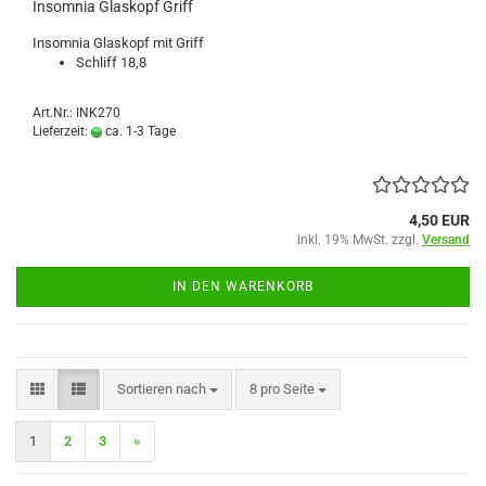
Insomnia Glaskopf Griff
Insomnia Glaskopf mit Griff
Schliff 18,8
Art.Nr.: INK270
Lieferzeit:
ca. 1-3 Tage
4,50 EUR
inkl. 19% MwSt. zzgl.
Versand
IN DEN WARENKORB
Sortieren nach
pro Seite
Sortieren nach
8 pro Seite
1
2
3
»