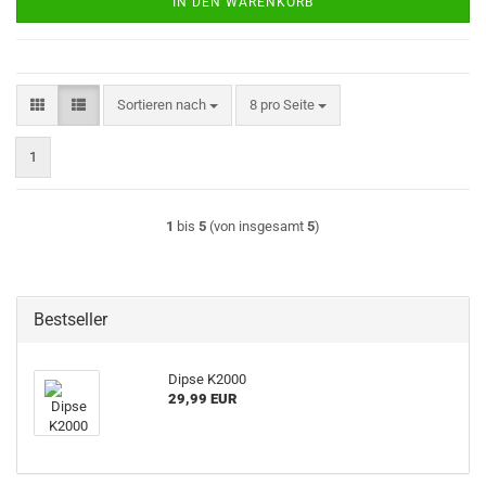
IN DEN WARENKORB
Sortieren nach
pro Seite
Sortieren nach
8 pro Seite
1
1
bis
5
(von insgesamt
5
)
Bestseller
Dipse K2000
29,99 EUR