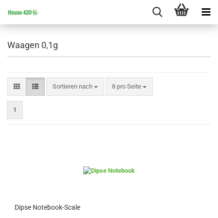
Waagen 0,1g
Sortieren nach
pro Seite
Sortieren nach
8 pro Seite
1
Dipse Notebook-Scale