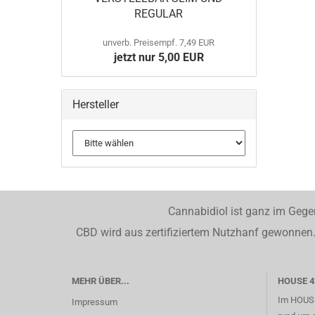
REGULAR
unverb. Preisempf. 7,49 EUR
jetzt nur 5,00 EUR
Hersteller
Cannabidiol ist ganz im Gege
CBD wird aus zertifiziertem Nutzhanf gewonnen. 
MEHR ÜBER...
HOUSE 4
Im HOUSE
Impressum