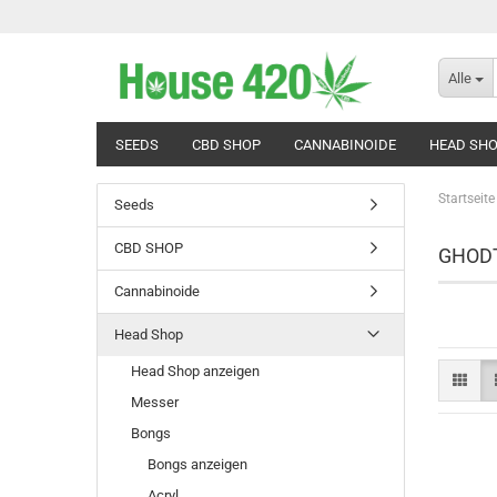
Alle
SEEDS
CBD SHOP
CANNABINOIDE
HEAD SH
Startseite
Seeds
CBD SHOP
GHOD
Cannabinoide
Head Shop
Head Shop anzeigen
Messer
Bongs
Bongs anzeigen
Acryl