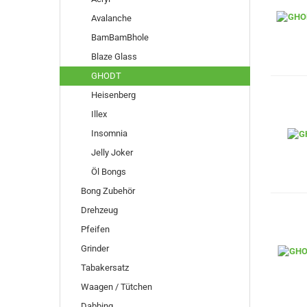
Avalanche
BamBamBhole
Blaze Glass
GHODT
Heisenberg
Illex
Insomnia
Jelly Joker
Öl Bongs
Bong Zubehör
Drehzeug
Pfeifen
Grinder
Tabakersatz
Waagen / Tütchen
Dabbing