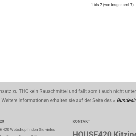
1
bis
7
(von insgesamt
7
)
nsatz zu THC kein Rauschmittel und fällt somit auch nicht unte
Weitere Informationen erhalten sie auf der Seite des »
Bundesin
20
KONTAKT
 420 Webshop finden Sie vieles
HOUSE420 Kitzin