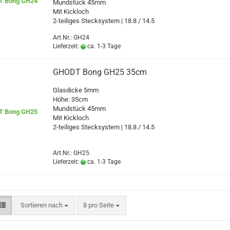
Mundstück 45mm
Mit Kickloch
2-teiliges Stecksystem | 18.8 / 14.5
Art.Nr.: GH24
Lieferzeit:
ca. 1-3 Tage
GHODT Bong GH25 35cm
Glasdicke 5mm
Höhe: 35cm
Mundstück 45mm
Mit Kickloch
2-teiliges Stecksystem | 18.8 / 14.5
Art.Nr.: GH25
Lieferzeit:
ca. 1-3 Tage
Sortieren nach
pro Seite
Sortieren nach
8 pro Seite