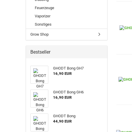
Feuerzeuge
Vaporizer
Sonstiges
Grow Shop
Bestseller
GHODT Bong GH7
16,90 EUR
GHODT Bong GH6
16,90 EUR
GHODT Bong
44,90 EUR