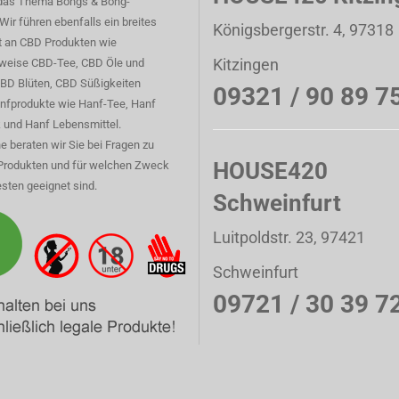
das Thema Bongs & Bong-
Wir führen ebenfalls ein breites
Königsbergerstr. 4, 97318
t an CBD Produkten wie
Kitzingen
sweise CBD-Tee, CBD Öle und
CBD Blüten, CBD Süßigkeiten
09321 / 90 89 7
nfprodukte wie Hanf-Tee, Hanf
 und Hanf Lebensmittel.
e beraten wir Sie bei Fragen zu
HOUSE420
Produkten und für welchen Zweck
sten geeignet sind.
Schweinfurt
Luitpoldstr. 23, 97421
Schweinfurt
09721 / 30 39 7