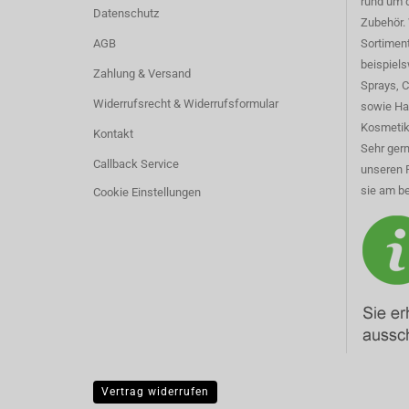
rund um 
Datenschutz
Zubehör. 
AGB
Sortimen
beispiel
Zahlung & Versand
Sprays, 
Widerrufsrecht & Widerrufsformular
sowie Ha
Kosmetik
Kontakt
Sehr gern
Callback Service
unseren 
sie am be
Cookie Einstellungen
Vertrag widerrufen