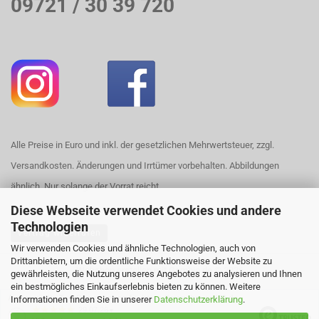
09721 / 30 39 720
Alle Preise in Euro und inkl. der gesetzlichen Mehrwertsteuer, zzgl.
Versandkosten. Änderungen und Irrtümer vorbehalten. Abbildungen
ähnlich. Nur solange der Vorrat reicht.
Diese Webseite verwendet Cookies und andere
Technologien
Vertrag widerrufen
Wir verwenden Cookies und ähnliche Technologien, auch von
Drittanbietern, um die ordentliche Funktionsweise der Website zu
Webshop erstellen
mit Gambio.de © 2026
gewährleisten, die Nutzung unseres Angebotes zu analysieren und Ihnen
ein bestmögliches Einkaufserlebnis bieten zu können. Weitere
Ausgewählte Top-Bewertungen für https://www.house420.de
Informationen finden Sie in unserer
Datenschutzerklärung
.
29.07.26
▼