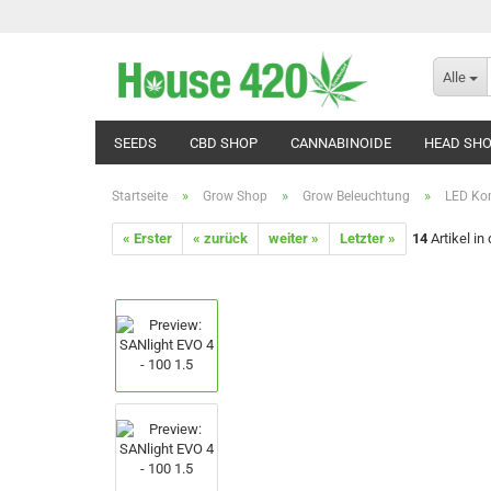
Alle
SEEDS
CBD SHOP
CANNABINOIDE
HEAD SH
»
»
»
Startseite
Grow Shop
Grow Beleuchtung
LED Kom
« Erster
« zurück
weiter »
Letzter »
14
Artikel in