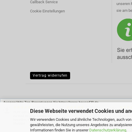
Callback Service
unseren 
sie am be
Cookie Einstellungen
Vertrag widerrufen
Ausgewählte Top-Bewertungen für https://www.house420.de
29.07.26
21.07.26
▼
▼
Diese Webseite verwendet Cookies und an
Hi,ihr seit super, nur ich bin
Alles Gut, Danke
Alles top
zu doof ein paar sheets zu
gute Pre
Wir verwenden Cookies und ähnliche Technologien, auch von D
bestellen, liebe Grüße
Matthias
gewährleisten, die Nutzung unseres Angebotes zu analysiere
Informationen finden Sie in unserer
Datenschutzerklärung
.