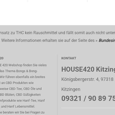
nsatz zu THC kein Rauschmittel und fällt somit auch nicht unte
Weitere Informationen erhalten sie auf der Seite des »
Bundesin
20
KONTAKT
 420 Webshop finden Sie vieles
HOUSE420 Kitzin
das Thema Bongs & Bong-
Wir führen ebenfalls ein breites
Königsbergerstr. 4, 97318
t an CBD Produkten wie
Kitzingen
sweise CBD-Tee, CBD Öle und
CBD Blüten, CBD Süßigkeiten
09321 / 90 89 7
nfprodukte wie Hanf-Tee, Hanf
 und Hanf Lebensmittel.
e beraten wir Sie bei Fragen zu