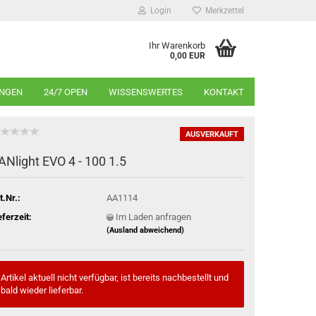
Login
Merkzettel
Ihr Warenkorb
0,00 EUR
INGEN
24/7 OPEN
WISSENSWERTES
KONTAKT
AUSVERKAUFT
ANlight EVO 4 - 100 1.5
t.Nr.:
AA1114
eferzeit:
Im Laden anfragen
(Ausland abweichend)
Artikel aktuell nicht verfügbar, ist bereits nachbestellt und
bald wieder lieferbar.