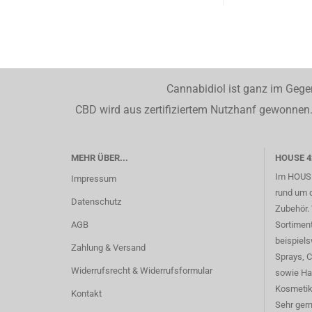
Cannabidiol ist ganz im Gege
CBD wird aus zertifiziertem Nutzhanf gewonnen. 
MEHR ÜBER...
HOUSE 4
Im HOUSE
Impressum
rund um 
Datenschutz
Zubehör. 
AGB
Sortimen
beispiel
Zahlung & Versand
Sprays, 
Widerrufsrecht & Widerrufsformular
sowie Ha
Kosmetik
Kontakt
Sehr gern