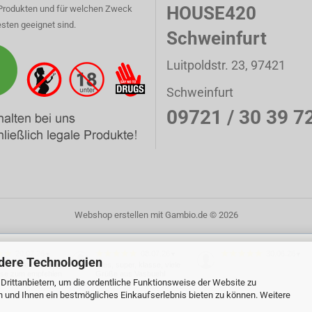
HOUSE420
Produkten und für welchen Zweck
sten geeignet sind.
Schweinfurt
Luitpoldstr. 23, 97421
Schweinfurt
09721 / 30 39 7
Webshop erstellen
mit Gambio.de © 2026
20.07.26
08.07.26
30.06.26
▼
▼
▼
dere Technologien
 schnelle Lieferung,
Alles, super, klasse, viele
ise zum empfehlen
Grüße aus Vasbuehl
rittanbietern, um die ordentliche Funktionsweise der Website zu
Matthias
n und Ihnen ein bestmögliches Einkaufserlebnis bieten zu können. Weitere