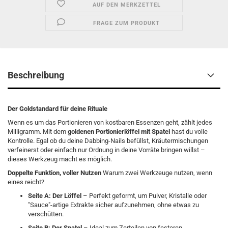
AUF DEN MERKZETTEL
FRAGE ZUM PRODUKT
Beschreibung
Der Goldstandard für deine Rituale
Wenn es um das Portionieren von kostbaren Essenzen geht, zählt jedes
Milligramm. Mit dem
goldenen Portionierlöffel mit Spatel
hast du volle
Kontrolle. Egal ob du deine Dabbing-Nails befüllst, Kräutermischungen
verfeinerst oder einfach nur Ordnung in deine Vorräte bringen willst –
dieses Werkzeug macht es möglich.
Doppelte Funktion, voller Nutzen
Warum zwei Werkzeuge nutzen, wenn
eines reicht?
Seite A: Der Löffel
– Perfekt geformt, um Pulver, Kristalle oder
"Sauce"-artige Extrakte sicher aufzunehmen, ohne etwas zu
verschütten.
Seite B: Der Spatel
– Ideal zum Zerteilen von festeren