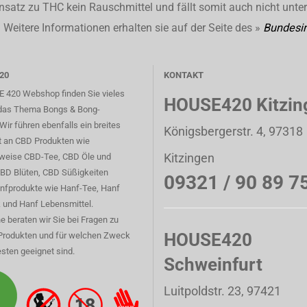
nsatz zu THC kein Rauschmittel und fällt somit auch nicht unte
Weitere Informationen erhalten sie auf der Seite des »
Bundesin
20
KONTAKT
 420 Webshop finden Sie vieles
HOUSE420 Kitzin
das Thema Bongs & Bong-
Wir führen ebenfalls ein breites
Königsbergerstr. 4, 97318
t an CBD Produkten wie
Kitzingen
sweise CBD-Tee, CBD Öle und
CBD Blüten, CBD Süßigkeiten
09321 / 90 89 7
nfprodukte wie Hanf-Tee, Hanf
 und Hanf Lebensmittel.
e beraten wir Sie bei Fragen zu
HOUSE420
Produkten und für welchen Zweck
sten geeignet sind.
Schweinfurt
Luitpoldstr. 23, 97421