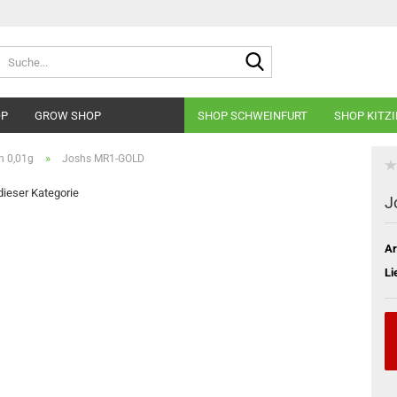
Suche...
OP
GROW SHOP
SHOP SCHWEINFURT
SHOP KITZ
»
 0,01g
Joshs MR1-GOLD
 dieser Kategorie
J
Ar
Li