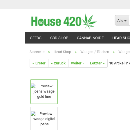
Alle
SEEDS
CBD SHOP
CANNABINOIDE
HEAD SH
»
»
»
Startseite
Head Shop
Waagen / Tütchen
Waagen
« Erster
« zurück
weiter »
Letzter »
10
Artikel in