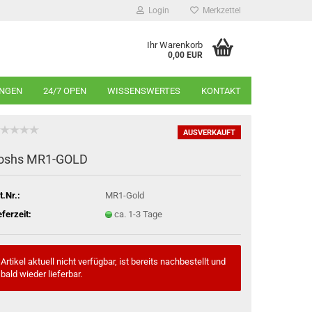
Login
Merkzettel
Ihr Warenkorb
0,00 EUR
INGEN
24/7 OPEN
WISSENSWERTES
KONTAKT
AUSVERKAUFT
oshs MR1-GOLD
t.Nr.:
MR1-Gold
eferzeit:
ca. 1-3 Tage
Artikel aktuell nicht verfügbar, ist bereits nachbestellt und
bald wieder lieferbar.