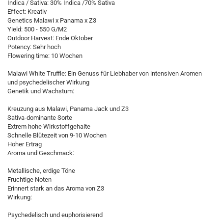
Indica / Sativa: 30% Indica /70% Sativa
Effect: Kreativ
Genetics Malawi x Panama x Z3
Yield: 500 - 550 G/M2
Outdoor Harvest: Ende Oktober
Potency: Sehr hoch
Flowering time: 10 Wochen
Malawi White Truffle: Ein Genuss für Liebhaber von intensiven Aromen
und psychedelischer Wirkung
Genetik und Wachstum:
Kreuzung aus Malawi, Panama Jack und Z3
Sativa-dominante Sorte
Extrem hohe Wirkstoffgehalte
Schnelle Blütezeit von 9-10 Wochen
Hoher Ertrag
Aroma und Geschmack:
Metallische, erdige Töne
Fruchtige Noten
Erinnert stark an das Aroma von Z3
Wirkung:
Psychedelisch und euphorisierend