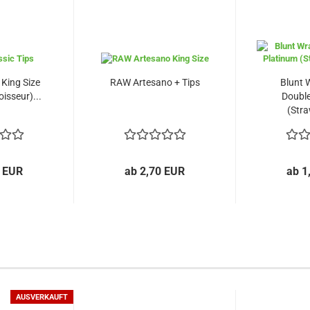
King Size
RAW Artesano + Tips
Blunt 
isseur)...
Double
(Stra
0 EUR
ab 2,70 EUR
ab 1
AUSVERKAUFT