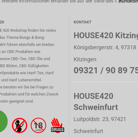
Weitere Informationen erhalten sie auf der Seite des »
Bundesin
20
KONTAKT
 420 Webshop finden Sie vieles
HOUSE420 Kitzin
das Thema Bongs & Bong-
Wir führen ebenfalls ein breites
Königsbergerstr. 4, 97318
t an CBD Produkten wie
Kitzingen
sweise CBD-Tee, CBD Öle und
CBD Blüten, CBD Süßigkeiten
09321 / 90 89 7
nfprodukte wie Hanf-Tee, Hanf
 und Hanf Lebensmittel.
e beraten wir Sie bei Fragen zu
HOUSE420
Produkten und für welchen Zweck
sten geeignet sind.
Schweinfurt
Luitpoldstr. 23, 97421
Schweinfurt