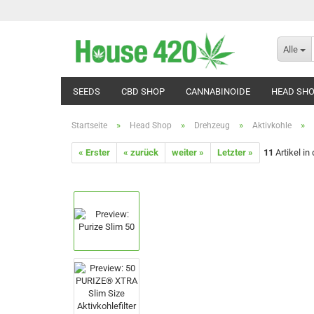
Alle
SEEDS
CBD SHOP
CANNABINOIDE
HEAD SH
»
»
»
»
Startseite
Head Shop
Drehzeug
Aktivkohle
« Erster
« zurück
weiter »
Letzter »
11
Artikel in