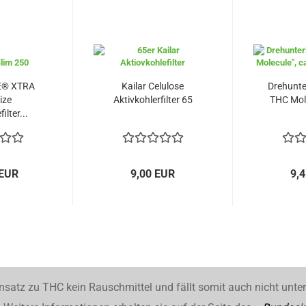
E® XTRA
Kailar Celulose
Drehunte
ize
Aktivkohlerfilter 65
THC Mole
ilter...
 EUR
9,00 EUR
9,
nsatz zu THC kein Rauschmittel und fällt somit auch nicht unte