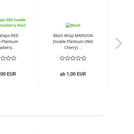
Wraps RED
Blunt Wrap MAROON
Grind
 Platinum
Double Platinum (Wet
wberry...
Cherry)...
,00 EUR
ab 1,00 EUR