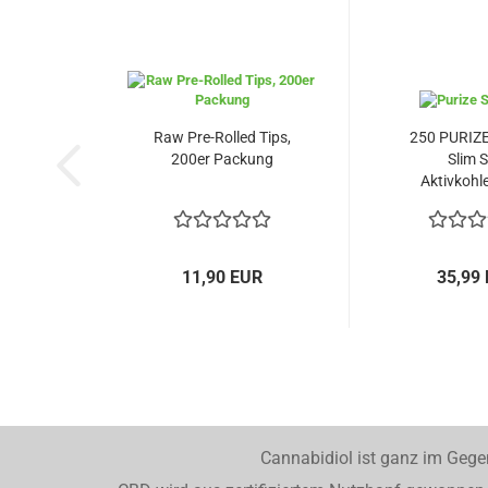
Raw Pre-Rolled Tips,
250 PURIZ
200er Packung
Slim S
Aktivkohlef
11,90 EUR
35,99
Cannabidiol ist ganz im Gege