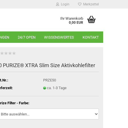
Login
Merkzettel
Ihr Warenkorb
0,00 EUR
INGEN
24/7 OPEN
WISSENSWERTES
KONTAKT
0 PURIZE® XTRA Slim Size Aktivkohlefilter
t.Nr.:
PRZE50
eferzeit:
ca. 1-3 Tage
rize Filter - Farbe: