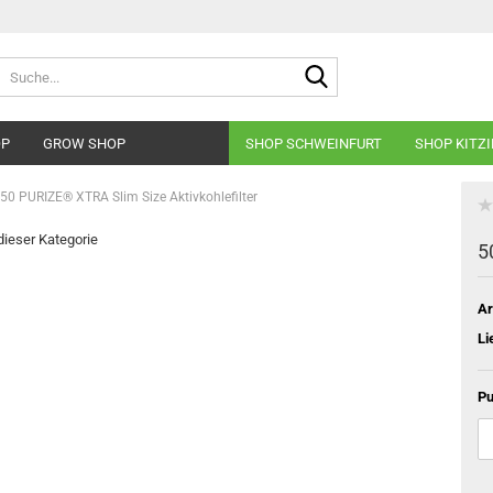
Suche...
OP
GROW SHOP
SHOP SCHWEINFURT
SHOP KITZ
50 PURIZE® XTRA Slim Size Aktivkohlefilter
 dieser Kategorie
5
Ar
Li
Pu