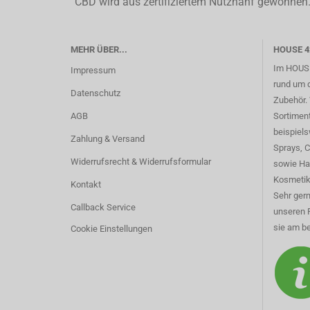
CBD wird aus zertifiziertem Nutzhanf gewonnen. 
MEHR ÜBER...
HOUSE 4
Im HOUSE
Impressum
rund um 
Datenschutz
Zubehör. 
AGB
Sortimen
beispiel
Zahlung & Versand
Sprays, 
Widerrufsrecht & Widerrufsformular
sowie Ha
Kosmetik
Kontakt
Sehr gern
Callback Service
unseren 
sie am be
Cookie Einstellungen