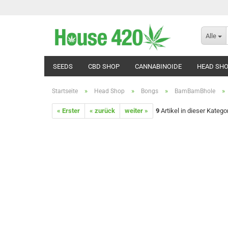
Alle
SEEDS
CBD SHOP
CANNABINOIDE
HEAD SH
»
»
»
»
Startseite
Head Shop
Bongs
BamBamBhole
« Erster
« zurück
weiter »
9
Artikel in dieser Katego