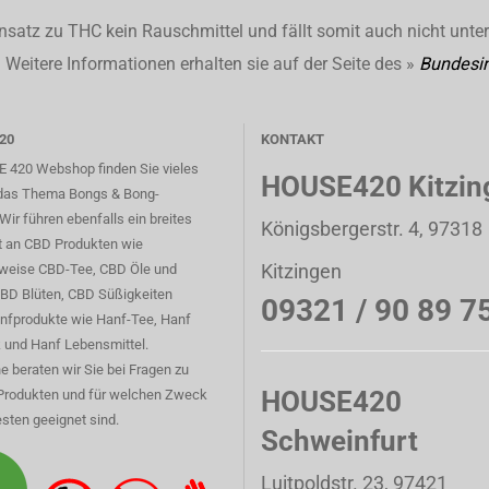
nsatz zu THC kein Rauschmittel und fällt somit auch nicht unte
Weitere Informationen erhalten sie auf der Seite des »
Bundesin
20
KONTAKT
 420 Webshop finden Sie vieles
HOUSE420 Kitzin
das Thema Bongs & Bong-
Wir führen ebenfalls ein breites
Königsbergerstr. 4, 97318
t an CBD Produkten wie
Kitzingen
sweise CBD-Tee, CBD Öle und
CBD Blüten, CBD Süßigkeiten
09321 / 90 89 7
nfprodukte wie Hanf-Tee, Hanf
 und Hanf Lebensmittel.
e beraten wir Sie bei Fragen zu
HOUSE420
Produkten und für welchen Zweck
sten geeignet sind.
Schweinfurt
Luitpoldstr. 23, 97421