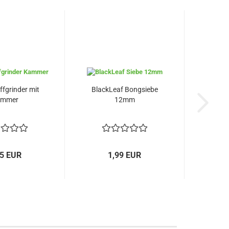
fgrinder mit
BlackLeaf Bongsiebe
ammer
12mm
45 EUR
1,99 EUR