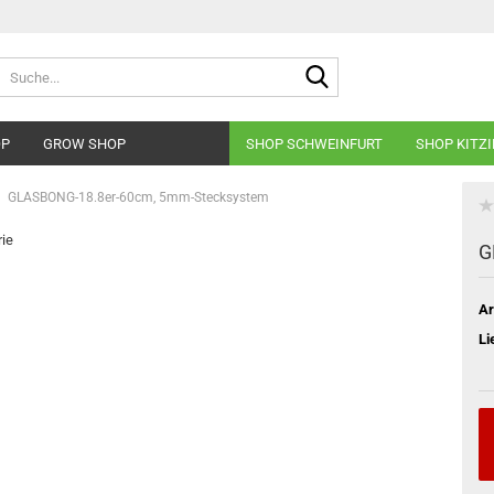
Suche...
OP
GROW SHOP
SHOP SCHWEINFURT
SHOP KITZ
GLASBONG-18.8er-60cm, 5mm-Stecksystem
rie
G
Ar
Li