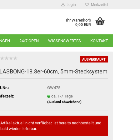
Login
Merkzettel
Ihr Warenkorb
0,00 EUR
INGEN
24/7 OPEN
WISSENSWERTES
KONTAKT
AUSVERKAUFT
LASBONG-18.8er-60cm, 5mm-Stecksystem
t.Nr.:
GW475
eferzeit:
ca. 1-7 Tage
(Ausland abweichend)
Artikel aktuell nicht verfügbar, ist bereits nachbestellt und
bald wieder lieferbar.