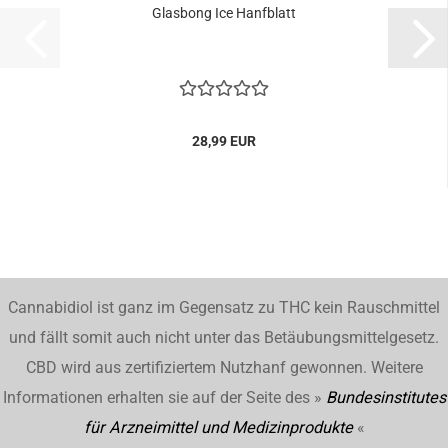
Glasbong Ice Hanfblatt
28,99 EUR
Cannabidiol ist ganz im Gegensatz zu THC kein Rauschmittel
und fällt somit auch nicht unter das Betäubungsmittelgesetz.
CBD wird aus zertifiziertem Nutzhanf gewonnen. Weitere
Informationen erhalten sie auf der Seite des »
Bundesinstitutes
für Arzneimittel und Medizinprodukte
«