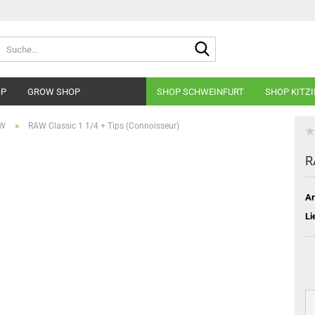
Suche...
OP
GROW SHOP
SHOP SCHWEINFURT
SHOP KITZ
»
W
RAW Classic 1 1/4 + Tips (Connoisseur)
R
Ar
Li