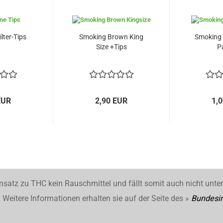
lter-Tips
Smoking Brown King
Smoking 
Size +Tips
P
EUR
2,90 EUR
1,
nsatz zu THC kein Rauschmittel und fällt somit auch nicht unte
Weitere Informationen erhalten sie auf der Seite des »
Bundesin