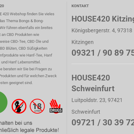
20
KONTAKT
 420 Webshop finden Sie vieles
HOUSE420 Kitzin
das Thema Bongs & Bong-
Wir führen ebenfalls ein breites
Königsbergerstr. 4, 97318
t an CBD Produkten wie
Kitzingen
sweise CBD-Tee, CBD Öle und
CBD Blüten, CBD Süßigkeiten
09321 / 90 89 7
nfprodukte wie Hanf-Tee, Hanf
 und Hanf Lebensmittel.
e beraten wir Sie bei Fragen zu
HOUSE420
Produkten und für welchen Zweck
sten geeignet sind.
Schweinfurt
Luitpoldstr. 23, 97421
Schweinfurt
09721 / 30 39 7