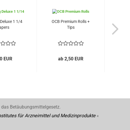
Deluxe 1 1/4
OCB Premium Rolls +
RAW 
apers
Tips
00 EUR
ab 2,50 EUR
r das Betäubungsmittelgesetz.
stitutes für Arzneimittel und Medizinprodukte
«