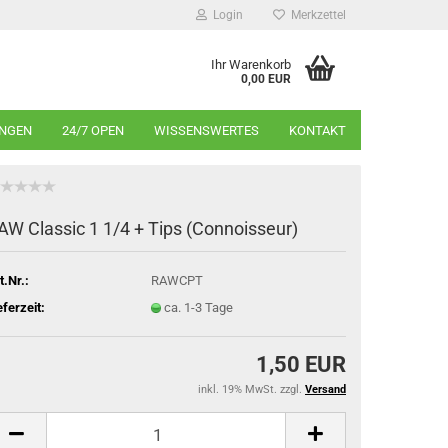
Login
Merkzettel
Ihr Warenkorb
0,00 EUR
INGEN
24/7 OPEN
WISSENSWERTES
KONTAKT
AW Classic 1 1/4 + Tips (Connoisseur)
t.Nr.:
RAWCPT
eferzeit:
ca. 1-3 Tage
1,50 EUR
inkl. 19% MwSt. zzgl.
Versand