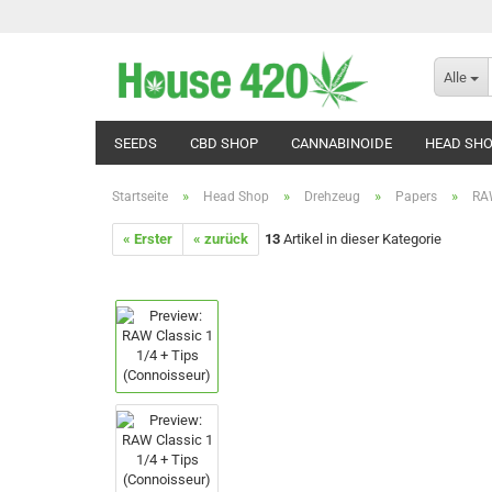
Alle
SEEDS
CBD SHOP
CANNABINOIDE
HEAD SH
»
»
»
»
Startseite
Head Shop
Drehzeug
Papers
RA
« Erster
« zurück
13
Artikel in dieser Kategorie