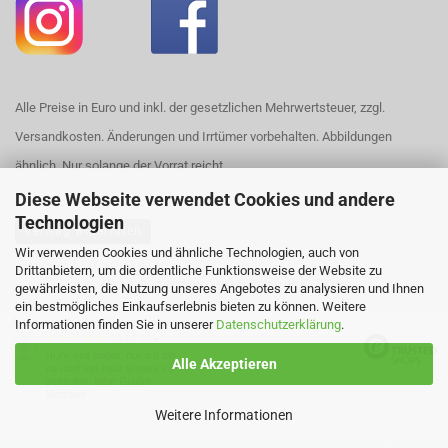
Alle Preise in Euro und inkl. der gesetzlichen Mehrwertsteuer, zzgl.
Versandkosten. Änderungen und Irrtümer vorbehalten. Abbildungen
ähnlich. Nur solange der Vorrat reicht.
Diese Webseite verwendet Cookies und andere
Technologien
Vertrag widerrufen
Wir verwenden Cookies und ähnliche Technologien, auch von
Drittanbietern, um die ordentliche Funktionsweise der Website zu
Webshop erstellen
mit Gambio.de © 2026
gewährleisten, die Nutzung unseres Angebotes zu analysieren und Ihnen
ein bestmögliches Einkaufserlebnis bieten zu können. Weitere
Ausgewählte Top-Bewertungen für https://www.house420.de
Informationen finden Sie in unserer
Datenschutzerklärung
.
29.07.26
▼
Hi,ihr seit super, nur ich bin
Alle Akzeptieren
zu doof ein paar sheets zu
bestellen, liebe Grüße
Matthias
Weitere Informationen
162 Bewertungen