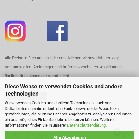
Alle Preise in Euro und inkl. der gesetzlichen Mehrwertsteuer, zzgl.
Versandkosten. Änderungen und Irrtümer vorbehalten. Abbildungen
ähnlich. Nur solange der Vorrat reicht.
Diese Webseite verwendet Cookies und andere
Technologien
Vertrag widerrufen
Wir verwenden Cookies und ähnliche Technologien, auch von
Drittanbietern, um die ordentliche Funktionsweise der Website zu
Webshop erstellen
mit Gambio.de © 2026
gewährleisten, die Nutzung unseres Angebotes zu analysieren und Ihnen
ein bestmögliches Einkaufserlebnis bieten zu können. Weitere
Ausgewählte Top-Bewertungen für https://www.house420.de
Informationen finden Sie in unserer
Datenschutzerklärung
.
29.07.26
▼
Hi,ihr seit super, nur ich bin
Alle Akzeptieren
zu doof ein paar sheets zu