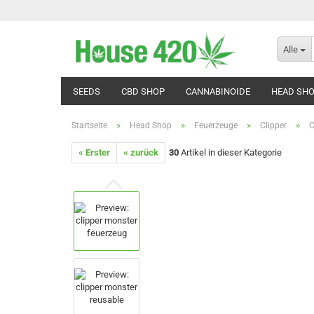
Alle
SEEDS
CBD SHOP
CANNABINOIDE
HEAD SH
»
»
»
»
Startseite
Head Shop
Feuerzeuge
Clipper
C
« Erster
« zurück
30
Artikel in dieser Kategorie