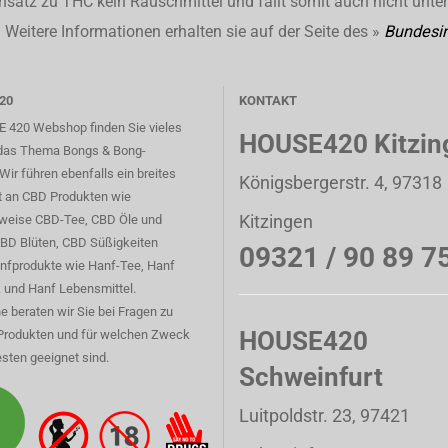
nsatz zu THC kein Rauschmittel und fällt somit auch nicht unte
Weitere Informationen erhalten sie auf der Seite des »
Bundesin
20
KONTAKT
 420 Webshop finden Sie vieles
HOUSE420 Kitzin
das Thema Bongs & Bong-
Wir führen ebenfalls ein breites
Königsbergerstr. 4, 97318
t an CBD Produkten wie
Kitzingen
sweise CBD-Tee, CBD Öle und
CBD Blüten, CBD Süßigkeiten
09321 / 90 89 7
nfprodukte wie Hanf-Tee, Hanf
 und Hanf Lebensmittel.
e beraten wir Sie bei Fragen zu
HOUSE420
Produkten und für welchen Zweck
sten geeignet sind.
Schweinfurt
Luitpoldstr. 23, 97421