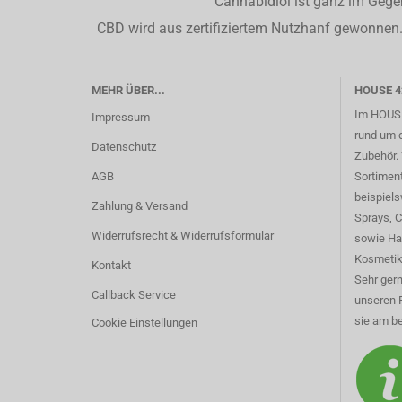
Cannabidiol ist ganz im Gege
CBD wird aus zertifiziertem Nutzhanf gewonnen. 
MEHR ÜBER...
HOUSE 4
Im HOUSE
Impressum
rund um 
Datenschutz
Zubehör. 
AGB
Sortimen
beispiel
Zahlung & Versand
Sprays, 
Widerrufsrecht & Widerrufsformular
sowie Ha
Kosmetik
Kontakt
Sehr gern
Callback Service
unseren 
sie am be
Cookie Einstellungen