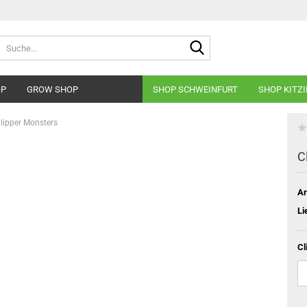
Suche...
OP
GROW SHOP
SHOP SCHWEINFURT
SHOP KITZ
lipper Monsters
C
Ar
Li
Cl