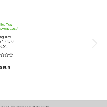
ing Tray
 "LEAVES
LD"...
90 EUR