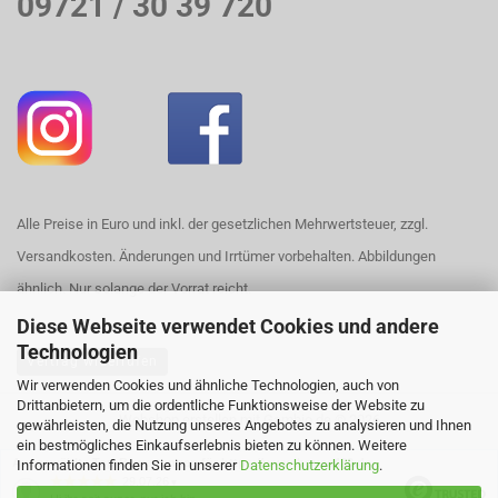
09721 / 30 39 720
Alle Preise in Euro und inkl. der gesetzlichen Mehrwertsteuer, zzgl.
Versandkosten. Änderungen und Irrtümer vorbehalten. Abbildungen
ähnlich. Nur solange der Vorrat reicht.
Diese Webseite verwendet Cookies und andere
Technologien
Vertrag widerrufen
Wir verwenden Cookies und ähnliche Technologien, auch von
Drittanbietern, um die ordentliche Funktionsweise der Website zu
Webshop erstellen
mit Gambio.de © 2026
gewährleisten, die Nutzung unseres Angebotes zu analysieren und Ihnen
ein bestmögliches Einkaufserlebnis bieten zu können. Weitere
Ausgewählte Top-Bewertungen für https://www.house420.de
Informationen finden Sie in unserer
Datenschutzerklärung
.
29.07.26
▼