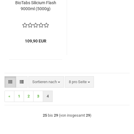
BioTabs Silicium Flash
9000ml (5000g)
109,90 EUR
Sortieren nach
pro Seite
Sortieren nach
8 pro Seite
«
1
2
3
4
25
bis
29
(von insgesamt
29
)