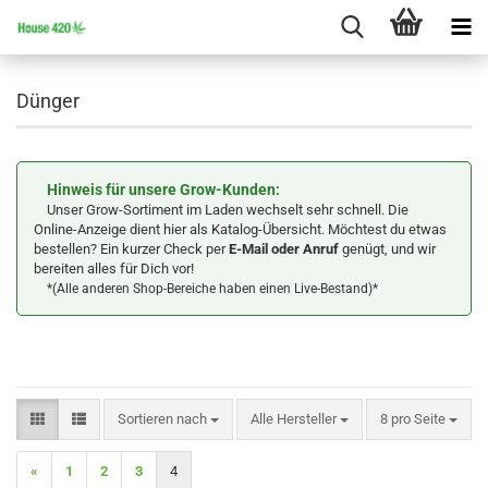
Dünger
Hinweis für unsere Grow-Kunden:
Unser Grow-Sortiment im Laden wechselt sehr schnell. Die
Online-Anzeige dient hier als Katalog-Übersicht. Möchtest du etwas
bestellen? Ein kurzer Check per
E-Mail oder Anruf
genügt, und wir
bereiten alles für Dich vor!
*(Alle anderen Shop-Bereiche haben einen Live-Bestand)*
Sortieren nach
pro Seite
Sortieren nach
Alle Hersteller
8 pro Seite
«
1
2
3
4