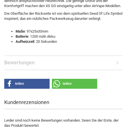
dennoch anspruchsvoller Heiztechnik. Die geringe Größe und der
Komfortgriff machen den XS GO einzigartig unter allen AirVape-Modellen.
Die Oberfläche der Rückseite ist von dem spirituellen Seed Of Life Symbol
inspiriert, das ein nützliches Packwerkzeug darunter verbirgt.
Maße
: 97x25x33mm
Batterie
: 1200 mAh Akku
Aufheizzeit
: 20 Sekunden
Bewertungen
teilen
teilen
Kundenrezensionen
Leider sind noch keine Bewertungen vorhanden. Seien Sie der Erste, der
das Produkt bewertet.