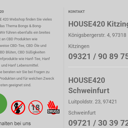
20
KONTAKT
 420 Webshop finden Sie vieles
HOUSE420 Kitzin
das Thema Bongs & Bong-
Wir führen ebenfalls ein breites
Königsbergerstr. 4, 97318
t an CBD Produkten wie
Kitzingen
sweise CBD-Tee, CBD Öle und
CBD Blüten, CBD Süßigkeiten
09321 / 90 89 7
nfprodukte wie Hanf-Tee, Hanf
 und Hanf Lebensmittel.
e beraten wir Sie bei Fragen zu
HOUSE420
Produkten und für welchen Zweck
sten geeignet sind.
Schweinfurt
Luitpoldstr. 23, 97421
Schweinfurt
09721 / 30 39 7