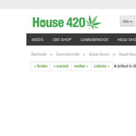
Alle
SEEDS
CBD SHOP
CANNABINOIDE
HEAD SH
»
»
»
Startseite
Cannabinoide
Super Sauce
Super Sau
« Erster
« zurück
weiter »
Letzter »
6
Artikel in 