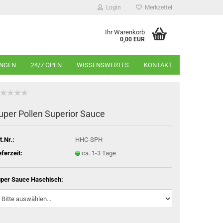
Login
Merkzettel
Ihr Warenkorb
0,00 EUR
INGEN
24/7 OPEN
WISSENSWERTES
KONTAKT
uper Pollen Superior Sauce
t.Nr.:
HHC-SPH
eferzeit:
ca. 1-3 Tage
per Sauce Haschisch: