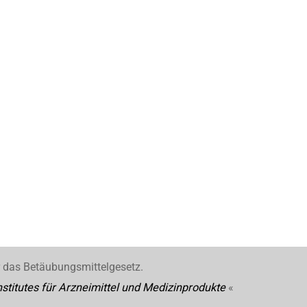
r das Betäubungsmittelgesetz.
stitutes für Arzneimittel und Medizinprodukte
«