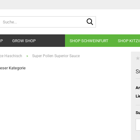
Suche...
OP
GROW SHOP
SHOP SCHWEINFURT
SHOP KITZ
»
ce Haschisch
Super Pollen Superior Sauce
dieser Kategorie
S
Ar
Li
Su