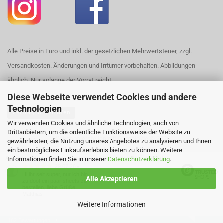
Alle Preise in Euro und inkl. der gesetzlichen Mehrwertsteuer, zzgl.
Versandkosten. Änderungen und Irrtümer vorbehalten. Abbildungen
ähnlich. Nur solange der Vorrat reicht.
Diese Webseite verwendet Cookies und andere
Technologien
Vertrag widerrufen
Wir verwenden Cookies und ähnliche Technologien, auch von
Drittanbietern, um die ordentliche Funktionsweise der Website zu
Webshop erstellen
mit Gambio.de © 2026
gewährleisten, die Nutzung unseres Angebotes zu analysieren und Ihnen
ein bestmögliches Einkaufserlebnis bieten zu können. Weitere
Ausgewählte Top-Bewertungen für https://www.house420.de
Informationen finden Sie in unserer
Datenschutzerklärung
.
29.07.26
▼
Hi,ihr seit super, nur ich bin
Alle Akzeptieren
zu doof ein paar sheets zu
bestellen, liebe Grüße
Matthias
Weitere Informationen
162 Bewertungen
21.07.26