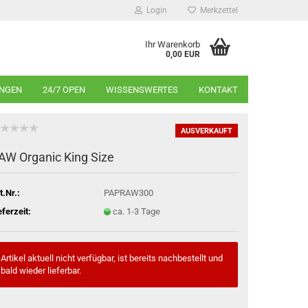
Login
Merkzettel
Ihr Warenkorb
0,00 EUR
INGEN
24/7 OPEN
WISSENSWERTES
KONTAKT
AUSVERKAUFT
AW Organic King Size
t.Nr.:
PAPRAW300
eferzeit:
ca. 1-3 Tage
Artikel aktuell nicht verfügbar, ist bereits nachbestellt und
bald wieder lieferbar.