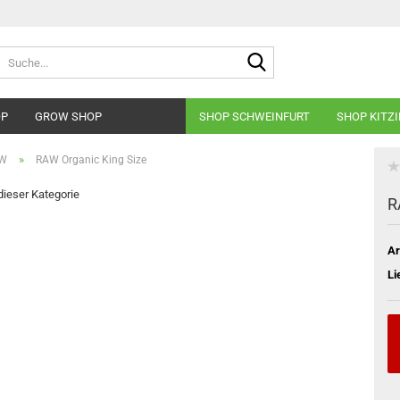
Suche...
OP
GROW SHOP
SHOP SCHWEINFURT
SHOP KITZ
»
W
RAW Organic King Size
 dieser Kategorie
R
Ar
Li