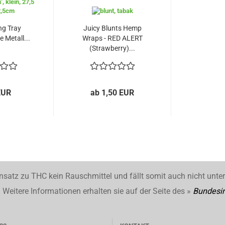
ng Tray
Juicy Blunts Hemp
 Metall...
Wraps - RED ALERT
(Strawberry)...
EUR
ab 1,50 EUR
nsatz zu THC kein Rauschmittel und fällt somit auch nicht unte
Weitere Informationen erhalten sie auf der Seite des »
Bundesin