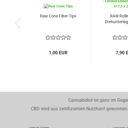
Raw Cone Filter-Tips
RAW Rolli
Drehunterlage
1,00 EUR
7,90 
Cannabidiol ist ganz im Gege
CBD wird aus zertifiziertem Nutzhanf gewonnen. 