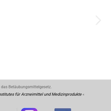
r das Betäubungsmittelgesetz.
stitutes für Arzneimittel und Medizinprodukte
«