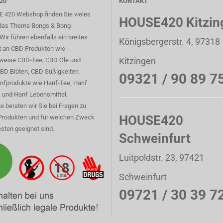
20
KONTAKT
 420 Webshop finden Sie vieles
HOUSE420 Kitzin
das Thema Bongs & Bong-
Wir führen ebenfalls ein breites
Königsbergerstr. 4, 97318
t an CBD Produkten wie
Kitzingen
sweise CBD-Tee, CBD Öle und
CBD Blüten, CBD Süßigkeiten
09321 / 90 89 7
nfprodukte wie Hanf-Tee, Hanf
 und Hanf Lebensmittel.
e beraten wir Sie bei Fragen zu
HOUSE420
Produkten und für welchen Zweck
sten geeignet sind.
Schweinfurt
Luitpoldstr. 23, 97421
Schweinfurt
09721 / 30 39 7