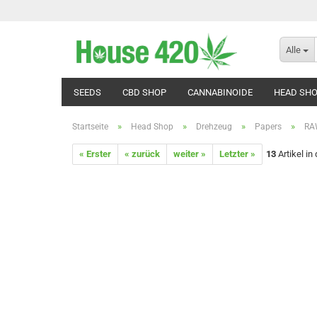
Alle
SEEDS
CBD SHOP
CANNABINOIDE
HEAD SH
»
»
»
»
Startseite
Head Shop
Drehzeug
Papers
RA
« Erster
« zurück
weiter »
Letzter »
13
Artikel in