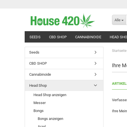
Alle
SEEDS
CBD SHOP
CANNABINOIDE
HEAD SH
Startseite
Seeds
CBD SHOP
Ihre M
Cannabinoide
ARTIKEL
Head Shop
Head Shop anzeigen
Verfasser
Messer
Bongs
Ihre Mei
Bongs anzeigen
Acryl