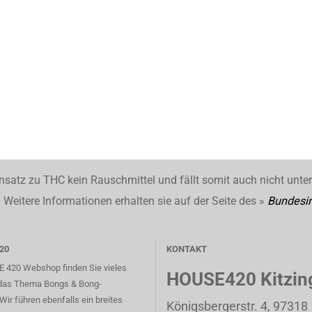
nsatz zu THC kein Rauschmittel und fällt somit auch nicht unte
Weitere Informationen erhalten sie auf der Seite des »
Bundesin
20
KONTAKT
 420 Webshop finden Sie vieles
HOUSE420 Kitzin
das Thema Bongs & Bong-
Wir führen ebenfalls ein breites
Königsbergerstr. 4, 97318