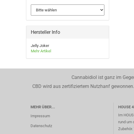
Hersteller Info
Jelly Joker
Mehr Artikel
Cannabidiol ist ganz im Gege
CBD wird aus zertifiziertem Nutzhanf gewonnen. 
MEHR ÜBER...
HOUSE 4
Im HOUSE
Impressum
rund um 
Datenschutz
Zubehör. 