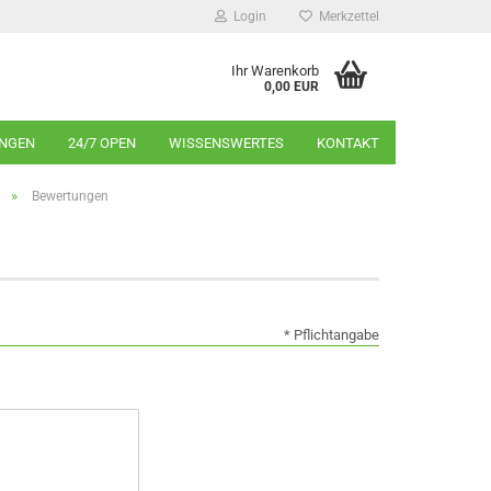
Login
Merkzettel
Ihr Warenkorb
0,00 EUR
INGEN
24/7 OPEN
WISSENSWERTES
KONTAKT
»
Bewertungen
* Pflichtangabe