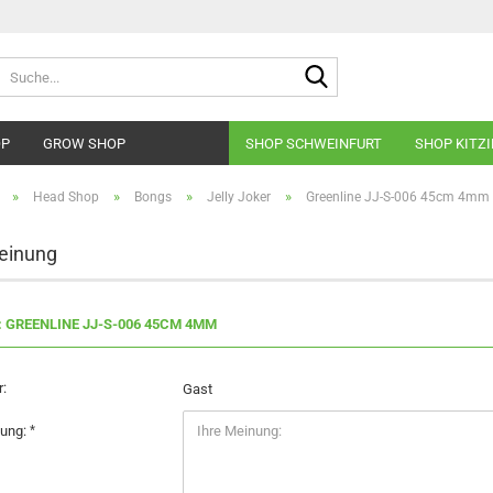
Suche...
OP
GROW SHOP
SHOP SCHWEINFURT
SHOP KITZ
»
»
»
»
Head Shop
Bongs
Jelly Joker
Greenline JJ-S-006 45cm 4mm
einung
: GREENLINE JJ-S-006 45CM 4MM
:
Gast
nung: