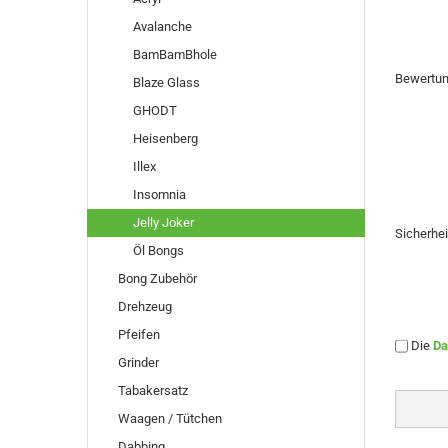
Avalanche
BamBamBhole
Bewertu
Blaze Glass
GHODT
Heisenberg
Illex
Insomnia
Jelly Joker
Sicherhe
Öl Bongs
Bong Zubehör
Drehzeug
Pfeifen
Die
Da
Grinder
Tabakersatz
Waagen / Tütchen
Dabbing