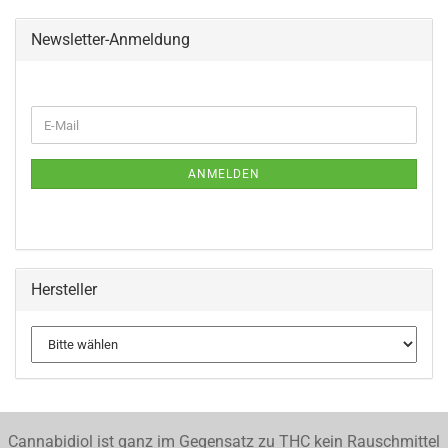
Newsletter-Anmeldung
WEITER
E-
ZUR
Mail
NEWSLETTER-
ANMELDUNG
ANMELDEN
Hersteller
Cannabidiol ist ganz im Gegensatz zu THC kein Rauschmittel