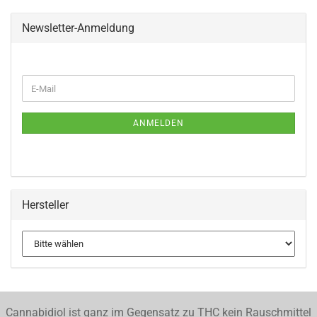
Newsletter-Anmeldung
WEITER
E-
ZUR
Mail
NEWSLETTER-
ANMELDUNG
ANMELDEN
Hersteller
Cannabidiol ist ganz im Gegensatz zu THC kein Rauschmittel