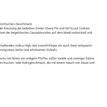
a und Kuchen-Geschmack
der Kreuzung der beliebten Sorten Cherry Pie und Girl Scout Cookies
u einer der begehrtesten Cannabissorten auf dem Markt entwickelt und
nhaltendes Indica-High, das sowohl Körper als auch Geist entspannt.
rung eines tiefen und erholsamen Schlafs.
oma mit Noten von erdigem Pfeffer, süßer Vanille und cremiger Sahne.
en Kuchen- oder Keksgeschmack, der mit einem Hauch von Säure und