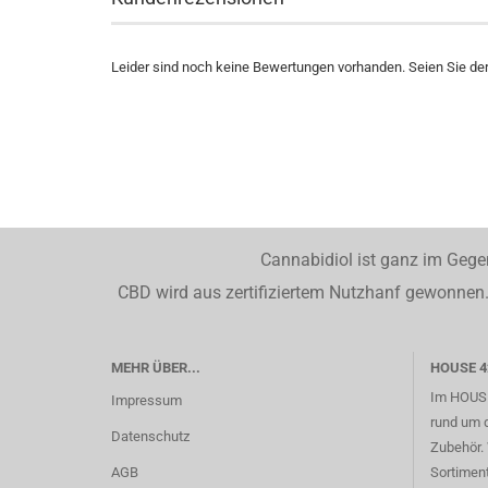
Leider sind noch keine Bewertungen vorhanden. Seien Sie der 
Cannabidiol ist ganz im Gege
CBD wird aus zertifiziertem Nutzhanf gewonnen. 
MEHR ÜBER...
HOUSE 4
Im HOUSE
Impressum
rund um 
Datenschutz
Zubehör. 
AGB
Sortimen