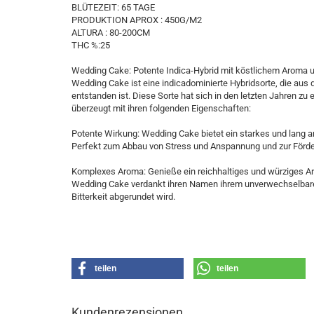
BLÜTEZEIT: 65 TAGE
PRODUKTION APROX : 450G/M2
ALTURA : 80-200CM
THC %:25
Wedding Cake: Potente Indica-Hybrid mit köstlichem Arom
Wedding Cake ist eine indicadominierte Hybridsorte, die aus 
entstanden ist. Diese Sorte hat sich in den letzten Jahren z
überzeugt mit ihren folgenden Eigenschaften:
Potente Wirkung: Wedding Cake bietet ein starkes und lang a
Perfekt zum Abbau von Stress und Anspannung und zur Förde
Komplexes Aroma: Genieße ein reichhaltiges und würziges Ar
Wedding Cake verdankt ihren Namen ihrem unverwechselbar
Bitterkeit abgerundet wird.
teilen
teilen
Kundenrezensionen