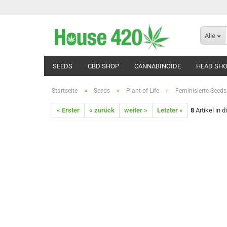
Alle
SEEDS
CBD SHOP
CANNABINOIDE
HEAD SH
»
»
»
Startseite
Seeds
Plant of Life
Feminisierte Seeds
« Erster
« zurück
weiter »
Letzter »
8
Artikel in 