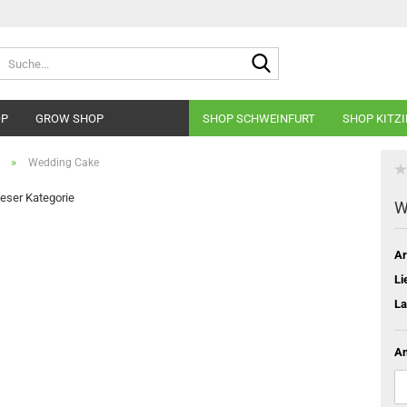
Suche...
OP
GROW SHOP
SHOP SCHWEINFURT
SHOP KITZ
»
Wedding Cake
dieser Kategorie
W
Ar
Li
La
An