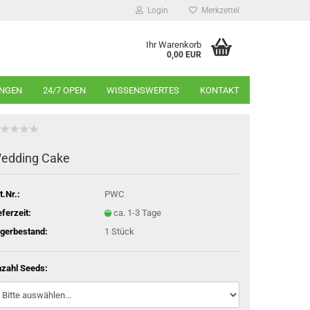
Login
Merkzettel
Ihr Warenkorb
0,00 EUR
INGEN
24/7 OPEN
WISSENSWERTES
KONTAKT
edding Cake
t.Nr.:
PWC
eferzeit:
ca. 1-3 Tage
gerbestand:
1
Stück
zahl Seeds: