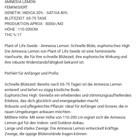
AMNESIA LEMON
FEMINISIERT
GENETIK: INDICA 20% - SATIVA 80%
BLÜTEZEIT: 65-75 TAGE
PRODUKTION APROX : 500Gr./M2
HÖHE : 110-200CM
THC %:17
Plant of Life Seeds - Amnesia Lemon: Schnelle Blüte, euphorisches High
Die Amnesia Lemon von Plant of Life Seeds ist eine feminisierte
Hanfsorte, die für ihre schnelle Blütezeit, ihre euphorische Wirkung und
ihre robuste Widerstandsfähigkeit bekannt ist.
Perfekt für Anfänger und Profis:
Schnelle Blütezeit: Bereits nach 65-75 Tagen ist die Amnesia Lemon
erntereif und liefert so zügig köstliche Buds.
Euphorisches High: Genieße ein erhebendes und stimmungsaufhellendes
Erlebnis, das dich glücklich und energiegeladen macht.
Robuste und pflegeleichte Pflanze: Ideal für Anfänger und Grower, die in
rauen Umgebungen anbauen möchten.
Mittlere Höhe: Mit einer Höhe von 110-200 cm eignet sich die Amnesia
Lemon gut für den Indoor- und Outdoor-Anbau.
Lange und starke Zweige: Die Amnesia Lemon entwickelt kräftige
Zweige, die üppige Blütenstände tragen können.