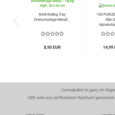
RAW Rolling Tray
100 PURIZ
Drehunterlage Metall...
Slim S
Aktivkohlef
8,90 EUR
14,99
Cannabidiol ist ganz im Gege
CBD wird aus zertifiziertem Nutzhanf gewonnen. 