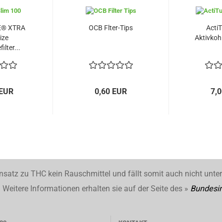
E® XTRA
OCB Flter-Tips
ActiT
ize
Aktivkohl
ilter...
 EUR
0,60 EUR
7,
nsatz zu THC kein Rauschmittel und fällt somit auch nicht unte
Weitere Informationen erhalten sie auf der Seite des »
Bundesin