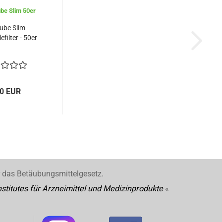
ube Slim
efilter - 50er
00 EUR
r das Betäubungsmittelgesetz.
stitutes für Arzneimittel und Medizinprodukte
«