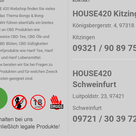
20
KONTAKT
 420 Webshop finden Sie vieles
HOUSE420 Kitzin
das Thema Bongs & Bong-
Wir führen ebenfalls ein breites
Königsbergerstr. 4, 97318
t an CBD Produkten wie
Kitzingen
sweise CBD-Tee, CBD Öle und
CBD Blüten, CBD Süßigkeiten
09321 / 90 89 7
nfprodukte wie Hanf-Tee, Hanf
 und Hanf Lebensmittel.
e beraten wir Sie bei Fragen zu
HOUSE420
Produkten und für welchen Zweck
sten geeignet sind.
Schweinfurt
Luitpoldstr. 23, 97421
Schweinfurt
09721 / 30 39 7