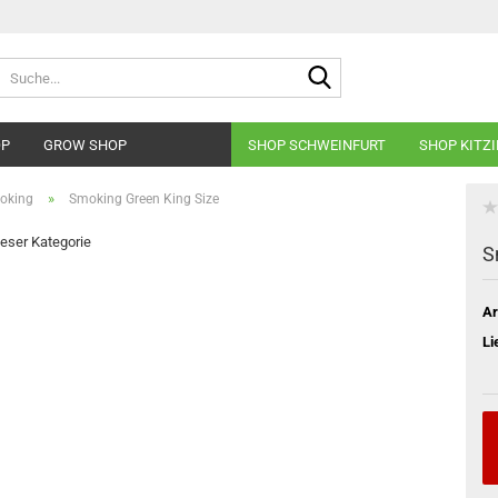
Suche...
OP
GROW SHOP
SHOP SCHWEINFURT
SHOP KITZ
»
oking
Smoking Green King Size
dieser Kategorie
S
Ar
Li