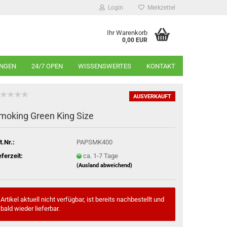
Login
Merkzettel
Ihr Warenkorb
0,00 EUR
INGEN
24/7 OPEN
WISSENSWERTES
KONTAKT
AUSVERKAUFT
moking Green King Size
t.Nr.:
PAPSMK400
eferzeit:
ca. 1-7 Tage
(Ausland abweichend)
Artikel aktuell nicht verfügbar, ist bereits nachbestellt und
bald wieder lieferbar.