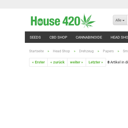
Alle
SEEDS
CBD SHOP
CANNABINOIDE
HEAD SH
»
»
»
»
Startseite
Head Shop
Drehzeug
Papers
Sm
« Erster
« zurück
weiter »
Letzter »
8
Artikel in 