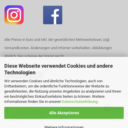
Alle Preise in Euro und inkl. der gesetzlichen Mehrwertsteuer, zzgl.
Versandkosten. Änderungen und Irrtümer vorbehalten. Abbildungen
ähnlich. Nur solange der Vorrat reicht.
Diese Webseite verwendet Cookies und andere
Technologien
Vertrag widerrufen
Wir verwenden Cookies und ähnliche Technologien, auch von
Drittanbietern, um die ordentliche Funktionsweise der Website zu
Webshop erstellen
mit Gambio.de © 2026
gewährleisten, die Nutzung unseres Angebotes zu analysieren und Ihnen
ein bestmögliches Einkaufserlebnis bieten zu können. Weitere
Ausgewählte Top-Bewertungen für https://www.house420.de
Informationen finden Sie in unserer
Datenschutzerklärung
.
29.07.26
▼
Hi,ihr seit super, nur ich bin
Alle Akzeptieren
zu doof ein paar sheets zu
bestellen, liebe Grüße
Matthias
Weitere Informationen