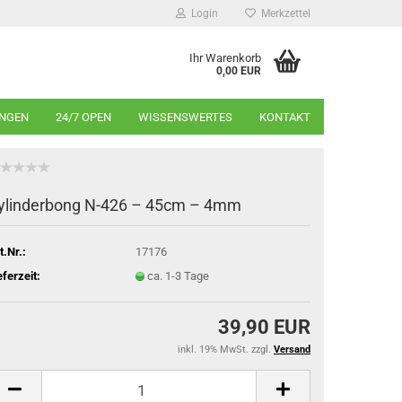
Login
Merkzettel
Ihr Warenkorb
0,00 EUR
INGEN
24/7 OPEN
WISSENSWERTES
KONTAKT
ylinderbong N-426 – 45cm – 4mm
t.Nr.:
17176
eferzeit:
ca. 1-3 Tage
39,90 EUR
inkl. 19% MwSt. zzgl.
Versand