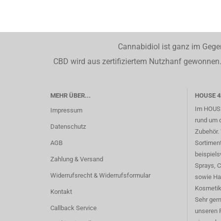
Cannabidiol ist ganz im Gege
CBD wird aus zertifiziertem Nutzhanf gewonnen. 
MEHR ÜBER...
HOUSE 4
Im HOUSE
Impressum
rund um 
Datenschutz
Zubehör. 
AGB
Sortimen
beispiel
Zahlung & Versand
Sprays, 
Widerrufsrecht & Widerrufsformular
sowie Ha
Kosmetik
Kontakt
Sehr gern
Callback Service
unseren 