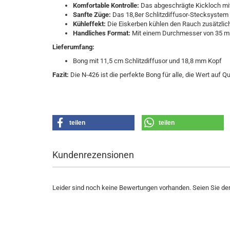
Komfortable Kontrolle:
Das abgeschrägte Kickloch mit
Sanfte Züge:
Das 18,8er Schlitzdiffusor-Stecksystem s
Kühleffekt:
Die Eiskerben kühlen den Rauch zusätzlich
Handliches Format:
Mit einem Durchmesser von 35 mm 
Lieferumfang:
Bong mit 11,5 cm Schlitzdiffusor und 18,8 mm Kopf
Fazit:
Die N-426 ist die perfekte Bong für alle, die Wert auf Qu
teilen
teilen
Kundenrezensionen
Leider sind noch keine Bewertungen vorhanden. Seien Sie der 