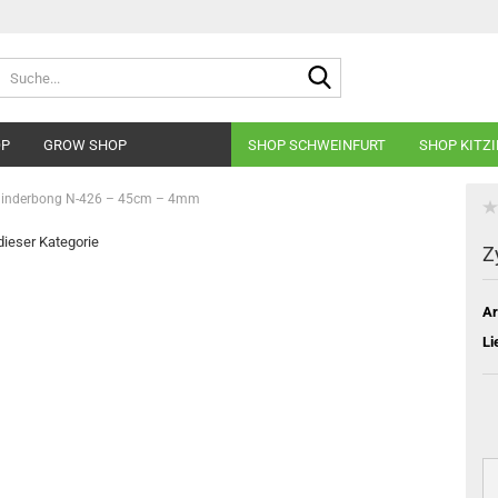
Suche...
OP
GROW SHOP
SHOP SCHWEINFURT
SHOP KITZ
linderbong N-426 – 45cm – 4mm
 dieser Kategorie
Z
Ar
Li