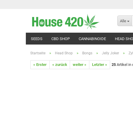
Alle
SEEDS
CBD SHOP
CANNABINOIDE
HEAD SH
»
»
»
»
Startseite
Head Shop
Bongs
Jelly Joker
Zy
« Erster
« zurück
weiter »
Letzter »
25
Artikel in