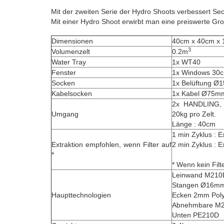
Mit der zweiten Serie der Hydro Shoots verbessert Secr
Mit einer Hydro Shoot erwirbt man eine preiswerte Grow
Dimensionen
40cm x 40cm x
3
Volumenzelt
0.2m
Water Tray
1x WT40
Fenster
1x Windows 30
Socken
1x Belüftung 
Kabelsocken
1x Kabel Ø75m
2x HANDLING, u
Umgang
20kg pro Zelt.
Länge : 40cm
1 min Zyklus : E
Extraktion empfohlen, wenn Filter auf
2 min Zyklus : E
*
* Wenn kein Filt
Leinwand M210
Stangen Ø16mm 
Haupttechnologien
Ecken 2mm Poly
Abnehmbare M21
Unten PE210D