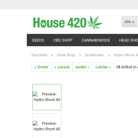
Alle
SEEDS
CBD SHOP
CANNABINOIDE
HEAD SH
»
»
»
Startseite
Grow Shop
Growboxen
Hydro Shoot 4
« Erster
« zurück
weiter »
Letzter »
13
Artikel in