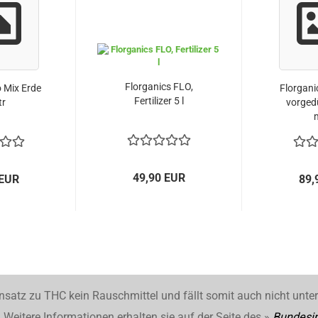
Florganics FLO,
 Mix Erde
Florgani
Fertilizer 5 l
tr
vorged
m
49,90 EUR
 EUR
89,
nsatz zu THC kein Rauschmittel und fällt somit auch nicht unte
Weitere Informationen erhalten sie auf der Seite des »
Bundesin