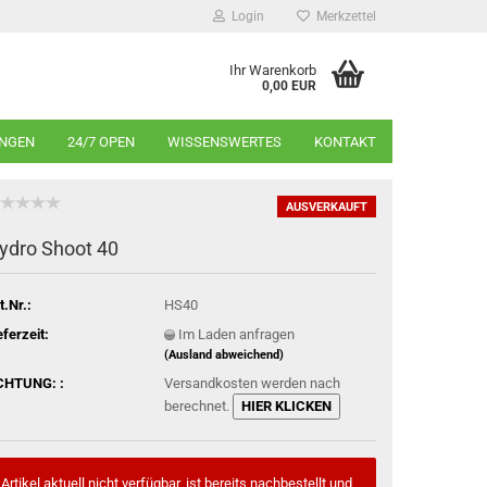
Login
Merkzettel
Ihr Warenkorb
0,00 EUR
INGEN
24/7 OPEN
WISSENSWERTES
KONTAKT
AUSVERKAUFT
ydro Shoot 40
t.Nr.:
HS40
eferzeit:
Im Laden anfragen
(Ausland abweichend)
CHTUNG: :
Versandkosten werden nach
berechnet.
HIER KLICKEN
Artikel aktuell nicht verfügbar, ist bereits nachbestellt und