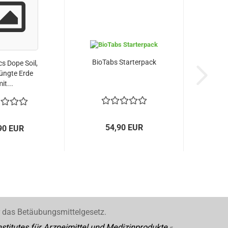
BioTabs Starterpack
cs Dope Soil,
üngte Erde
it...
54,90 EUR
90 EUR
r das Betäubungsmittelgesetz.
stitutes für Arzneimittel und Medizinprodukte
«