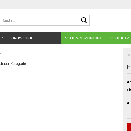
Suche...
OP
GROW SHOP
SHOP SCHWEINFURT
SHOP KITZ
0
 dieser Kategorie
H
Ar
Li
A