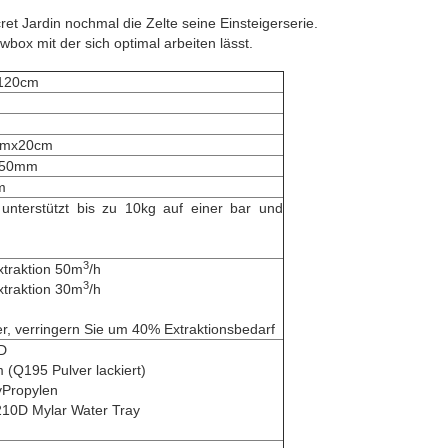
et Jardin nochmal die Zelte seine Einsteigerserie.
box mit der sich optimal arbeiten lässt.
 120cm
cmx20cm
Ø150mm
m
nterstützt bis zu 10kg auf einer bar und
3
xtraktion 50m
/h
3
xtraktion 30m
/h
er, verringern Sie um 40% Extraktionsbedarf
D
(Q195 Pulver lackiert)
Propylen
0D Mylar Water Tray