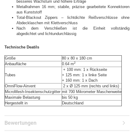
besseres Wachstum und höhere Erträge
Metallrahmen 16 mm; stabile, präzise gearbeitete Konnektoren
aus Kunststoff
Total-Blackout Zippers – lichtdichte Reißverschlüsse ohne
Abdecklaschen mit Klettverschluss
Nach dem Verschließen ist die Einheit vollständig
abgedichtet und lichtundurchlässig
Technische Deatils
Größe
80 x 80 x 180 cm
2
Anbaufläche
0.64 m
+ 100 mm: 1 x Rückseite
Tubes
+ 125 mm: 1 x linke Seite
+ 160 mm: 1 x Dach
OmniFlow-Airvent
2 x Ø 125 mm (rechts und links)
MicroMesh-Insektenschutzgitter
mit 700 Mikrometer Maschenweite
Maximale Belastung
bis 50 kg
Hergestellt in
Deutschland
Bewertungen