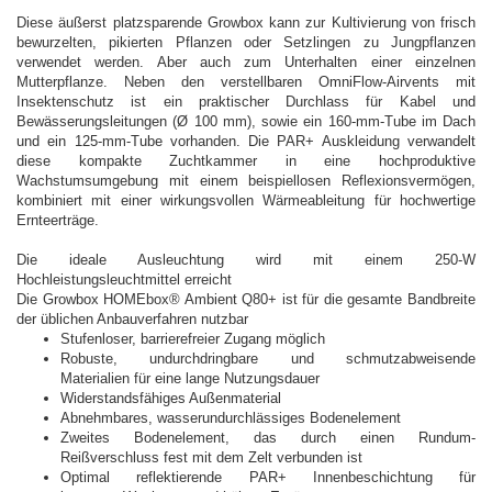
Diese äußerst platzsparende Growbox kann zur Kultivierung von frisch
bewurzelten, pikierten Pflanzen oder Setzlingen zu Jungpflanzen
verwendet werden. Aber auch zum Unterhalten einer einzelnen
Mutterpflanze. Neben den verstellbaren OmniFlow-Airvents mit
Insektenschutz ist ein praktischer Durchlass für Kabel und
Bewässerungsleitungen (Ø 100 mm), sowie ein 160-mm-Tube im Dach
und ein 125-mm-Tube vorhanden. Die PAR+ Auskleidung verwandelt
diese kompakte Zuchtkammer in eine hochproduktive
Wachstumsumgebung mit einem beispiellosen Reflexionsvermögen,
kombiniert mit einer wirkungsvollen Wärmeableitung für hochwertige
Ernteerträge.
Die ideale Ausleuchtung wird mit einem 250-W
Hochleistungsleuchtmittel erreicht
Die Growbox HOMEbox® Ambient Q80+ ist für die gesamte Bandbreite
der üblichen Anbauverfahren nutzbar
Stufenloser, barrierefreier Zugang möglich
Robuste, undurchdringbare und schmutzabweisende
Materialien für eine lange Nutzungsdauer
Widerstandsfähiges Außenmaterial
Abnehmbares, wasserundurchlässiges Bodenelement
Zweites Bodenelement, das durch einen Rundum-
Reißverschluss fest mit dem Zelt verbunden ist
Optimal reflektierende PAR+ Innenbeschichtung für