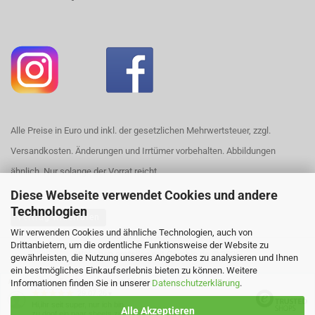
Alle Preise in Euro und inkl. der gesetzlichen Mehrwertsteuer, zzgl.
Versandkosten. Änderungen und Irrtümer vorbehalten. Abbildungen
ähnlich. Nur solange der Vorrat reicht.
Diese Webseite verwendet Cookies und andere
Technologien
Vertrag widerrufen
Wir verwenden Cookies und ähnliche Technologien, auch von
Drittanbietern, um die ordentliche Funktionsweise der Website zu
Webshop erstellen
mit Gambio.de © 2026
gewährleisten, die Nutzung unseres Angebotes zu analysieren und Ihnen
ein bestmögliches Einkaufserlebnis bieten zu können. Weitere
Ausgewählte Top-Bewertungen für https://www.house420.de
Informationen finden Sie in unserer
Datenschutzerklärung
.
29.07.26
▼
Hi,ihr seit super, nur ich bin
Alle Akzeptieren
zu doof ein paar sheets zu