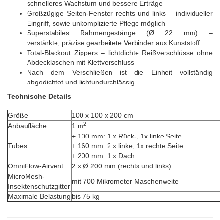
schnelleres Wachstum und bessere Erträge
Großzügige Seiten-Fenster rechts und links – individueller
Eingriff, sowie unkomplizierte Pflege möglich
Superstabiles Rahmengestänge (Ø 22 mm) –
verstärkte, präzise gearbeitete Verbinder aus Kunststoff
Total-Blackout Zippers – lichtdichte Reißverschlüsse ohne
Abdecklaschen mit Klettverschluss
Nach dem Verschließen ist die Einheit vollständig
abgedichtet und lichtundurchlässig
Technische Details
Größe
100 x 100 x 200 cm
2
Anbaufläche
1 m
+ 100 mm: 1 x Rück-, 1x linke Seite
Tubes
+ 160 mm: 2 x linke, 1x rechte Seite
+ 200 mm: 1 x Dach
OmniFlow-Airvent
2 x Ø 200 mm (rechts und links)
MicroMesh-
mit 700 Mikrometer Maschenweite
Insektenschutzgitter
Maximale Belastung
bis 75 kg