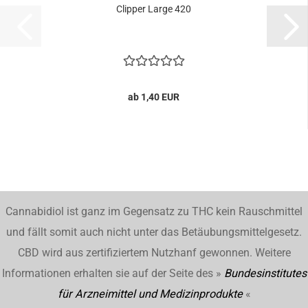
Clipper Large 420
ab 1,40 EUR
Cannabidiol ist ganz im Gegensatz zu THC kein Rauschmittel
und fällt somit auch nicht unter das Betäubungsmittelgesetz.
CBD wird aus zertifiziertem Nutzhanf gewonnen. Weitere
Informationen erhalten sie auf der Seite des »
Bundesinstitutes
für Arzneimittel und Medizinprodukte
«